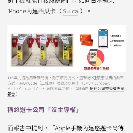
鎖手機就能直接感應閘門，如同日本蘋果
iPhone內建西瓜卡（
Suica
）。
115年北捷啟用新閘門後，除了原有方式，還新增2種感應付費的乘車
方式，為QRCode（二維碼）票證及信用卡（EMV，Europay,
MasterCard and Visa）感應乘車功能。（翻攝自
捷運公司交委會專案
報告
）
稱悠遊卡公司「沒主導權」
而報告中提到，「Apple手機內建悠遊卡尚待