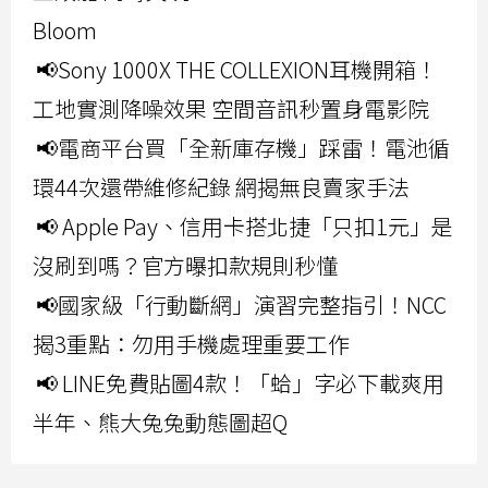
Bloom
📢Sony 1000X THE COLLEXION耳機開箱！
工地實測降噪效果 空間音訊秒置身電影院
📢電商平台買「全新庫存機」踩雷！電池循
環44次還帶維修紀錄 網揭無良賣家手法
📢 Apple Pay、信用卡搭北捷「只扣1元」是
沒刷到嗎？官方曝扣款規則秒懂
📢國家級「行動斷網」演習完整指引！NCC
揭3重點：勿用手機處理重要工作
📢 LINE免費貼圖4款！「蛤」字必下載爽用
半年、熊大兔兔動態圖超Q