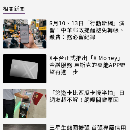
相關新聞
8月10、13日「行動斷網」演
習！中華郵政提醒避免轉帳、
繳費：務必留紀錄
X平台正式推出「X Money」
金融服務 馬斯克的萬能APP野
望再進一步
「悠遊卡比西瓜卡慢半拍」日
網友超不解！網曝關鍵原因
三星生態圈擴張 首張專屬信用