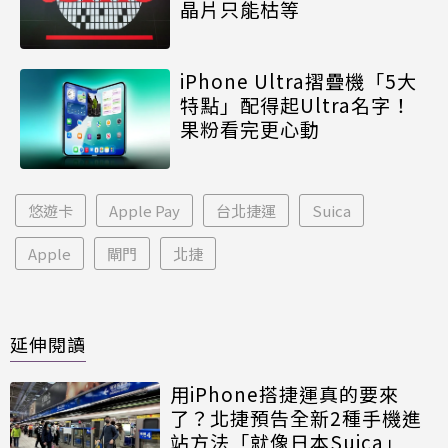
晶片只能枯等
iPhone Ultra摺疊機「5大
特點」配得起Ultra名字！
果粉看完更心動
悠遊卡
Apple Pay
台北捷運
Suica
Apple
閘門
北捷
延伸閱讀
用iPhone搭捷運真的要來
了？北捷預告全新2種手機進
站方法「就像日本Suica」