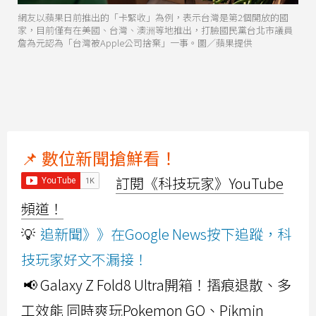
網友以蘋果日前推出的「卡緊收」為例，表示台灣是第2個開放的國
家，目前僅有在美國、台灣、澳洲等地推出，打臉國民黨台北市議員
詹為元認為「台灣被Apple公司捨棄」一事。圖／蘋果提供
📌 數位新聞搶鮮看！
訂閱《科技玩家》YouTube
頻道！
💡
追新聞》》在Google News按下追蹤，科
技玩家好文不漏接！
📢 Galaxy Z Fold8 Ultra開箱！摺痕退散、多
工效能 同時爽玩Pokemon GO、Pikmin