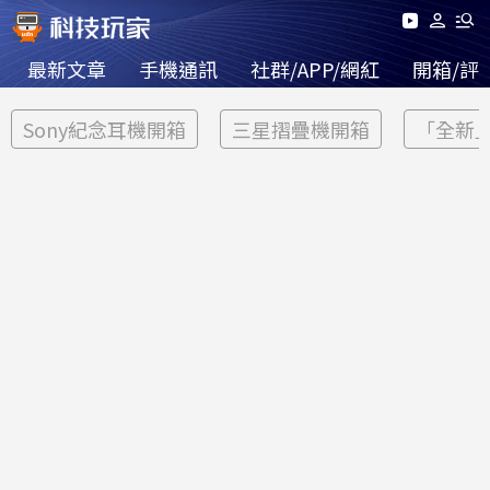
最新文章
手機通訊
社群/APP/網紅
開箱/評
Sony紀念耳機開箱
三星摺疊機開箱
「全新