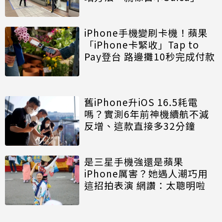
iPhone手機變刷卡機！蘋果
「iPhone卡緊收」Tap to
Pay登台 路邊攤10秒完成付款
舊iPhone升iOS 16.5耗電
嗎？實測6年前神機續航不減
反增、這款直接多32分鐘
是三星手機強還是蘋果
iPhone厲害？她遇人潮巧用
這招拍表演 網讚：太聰明啦