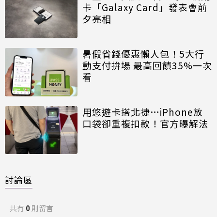
卡「Galaxy Card」發表會前
夕亮相
暑假省錢優惠懶人包！5大行
動支付拚場 最高回饋35%一次
看
用悠遊卡搭北捷…iPhone放
口袋卻重複扣款！官方曝解法
討論區
共有
0
則留言