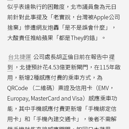
似乎表達執行的困難度，北市議員詹為元日
前針對此事提及「老實說，台灣被Apple公司
捨棄」慘遭網友炮轟「是不是誤會什麼」，
大酸責任推給蘋果「都是They的錯」。
台北捷運
公司處長胡正倫日前在報告中
提
到
，北捷預計花4.53億更新閘門，在115年啟
用，新增2種感應付費的乘車方式，為
QRCode （二維碼）票證及信用卡（EMV，
Europay, MasterCard and Visa）感應乘車功
能，其中手機感應付費更新增「手機綁定信
用卡」和「手機內建交通卡」，後者不需解