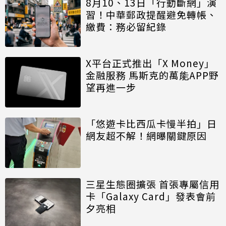
8月10、13日「行動斷網」演
習！中華郵政提醒避免轉帳、
繳費：務必留紀錄
X平台正式推出「X Money」
金融服務 馬斯克的萬能APP野
望再進一步
「悠遊卡比西瓜卡慢半拍」日
網友超不解！網曝關鍵原因
三星生態圈擴張 首張專屬信用
卡「Galaxy Card」發表會前
夕亮相