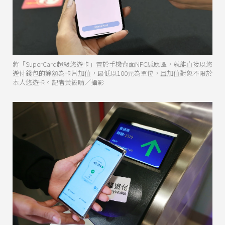
將「SuperCard超級悠遊卡」置於手機背面NFC感應區，就能直接以悠
遊付錢包的餘額為卡片加值，最低以100元為單位，且加值對象不限於
本人悠遊卡。記者黃筱晴／攝影