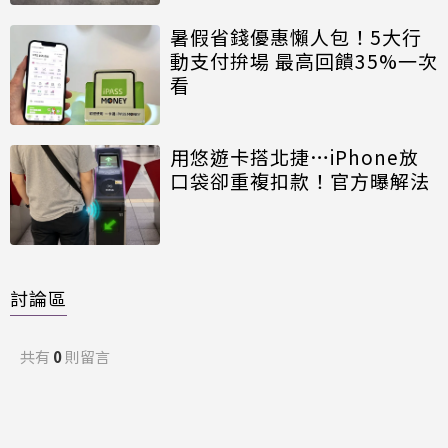
暑假省錢優惠懶人包！5大行
動支付拚場 最高回饋35%一次
看
用悠遊卡搭北捷…iPhone放
口袋卻重複扣款！官方曝解法
討論區
共有
0
則留言