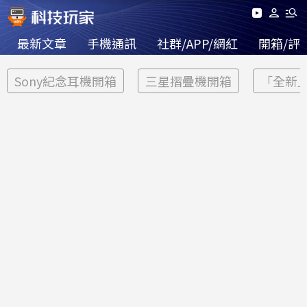
最新文章
手機通訊
社群/APP/網紅
開箱/評
Sony紀念耳機開箱
三星摺疊機開箱
「全新