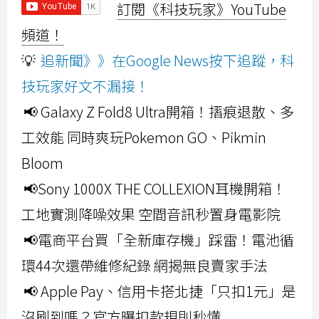
訂閱《科技玩家》YouTube
頻道！
💡
追新聞》》在Google News按下追蹤，科
技玩家好文不漏接！
📢 Galaxy Z Fold8 Ultra開箱！摺痕退散、多
工效能 同時爽玩Pokemon GO、Pikmin
Bloom
📢Sony 1000X THE COLLEXION耳機開箱！
工地實測降噪效果 空間音訊秒置身電影院
📢電商平台買「全新庫存機」踩雷！電池循
環44次還帶維修紀錄 網揭無良賣家手法
📢 Apple Pay、信用卡搭北捷「只扣1元」是
沒刷到嗎？官方曝扣款規則秒懂