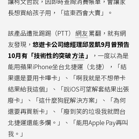
讓柯文哲說，因即時查詢消費帳單，會讓家
長想買給孩子用，「這東西會大賣」。
該產品遭批踢踢（PTT）
網友
罵翻，就有網
友發現，
悠遊卡公司總經理邱昱凱9月曾預告
10月有「技術性的突破
方法
」
，一度以為是
能用蘋果iPhone坐台北捷運（北捷），「結
果還是要用卡嗶卡」、「啊我就是不想帶卡
結果給我這個」、「說iOS可望解套結果出張
廢卡」、「這什麼狗屁解決方案」、「為何
還要再買新卡」、「廢到笑的垃圾我就問台
北捷運還能多爛。」、「能用Apple Pay再叫
我。」