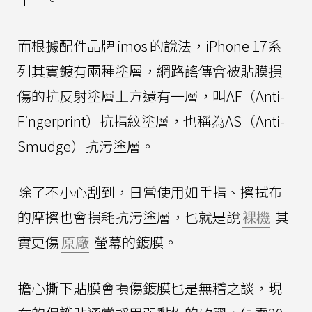
而根據配件品牌
imos
的說法，iPhone 17系
列其實鍍有兩種塗層，網路謠傳會被貼膜損
傷的抗反射塗層上方還有一層，叫AF（Anti-
Fingerprint）抗指紋塗層，也稱為AS（Anti-
Smudge）抗污塗層。
除了不小心刮到，日常使用如手指、擦拭布
的摩擦也會損耗抗污塗層，也就是說
裸機
其
實更傷
原廠
螢幕的鍍膜。
擔心撕下貼膜會損傷鍍膜也是無稽之談，現