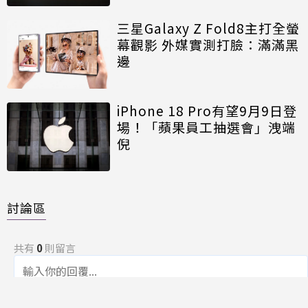
三星Galaxy Z Fold8主打全螢
幕觀影 外媒實測打臉：滿滿黑
邊
iPhone 18 Pro有望9月9日登
場！「蘋果員工抽選會」洩端
倪
討論區
共有
0
則留言