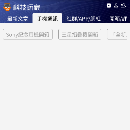
最新文章
手機通訊
社群/APP/網紅
開箱/評
Sony紀念耳機開箱
三星摺疊機開箱
「全新