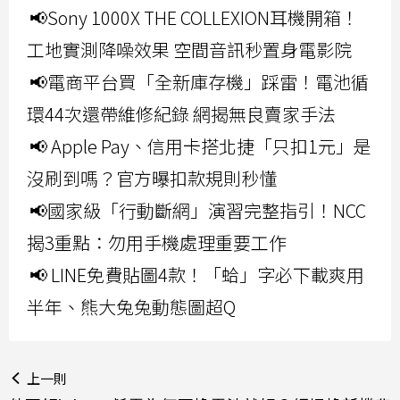
📢Sony 1000X THE COLLEXION耳機開箱！
工地實測降噪效果 空間音訊秒置身電影院
📢電商平台買「全新庫存機」踩雷！電池循
環44次還帶維修紀錄 網揭無良賣家手法
📢 Apple Pay、信用卡搭北捷「只扣1元」是
沒刷到嗎？官方曝扣款規則秒懂
📢國家級「行動斷網」演習完整指引！NCC
揭3重點：勿用手機處理重要工作
📢 LINE免費貼圖4款！「蛤」字必下載爽用
半年、熊大兔兔動態圖超Q
上一則