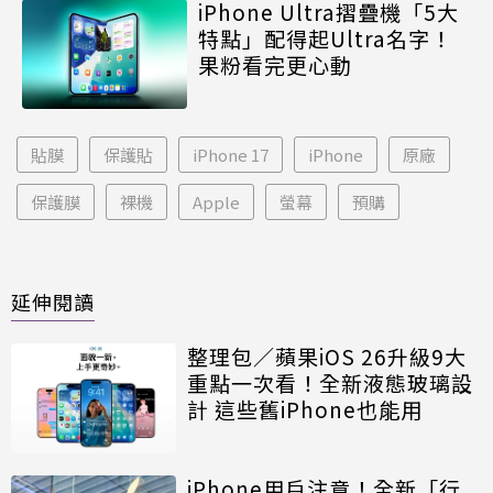
iPhone Ultra摺疊機「5大
特點」配得起Ultra名字！
果粉看完更心動
貼膜
保護貼
iPhone 17
iPhone
原廠
保護膜
裸機
Apple
螢幕
預購
延伸閱讀
整理包／蘋果iOS 26升級9大
重點一次看！全新液態玻璃設
計 這些舊iPhone也能用
iPhone用戶注意！全新「行