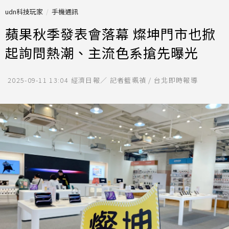
udn科技玩家
手機通訊
蘋果秋季發表會落幕 燦坤門市也掀
起詢問熱潮、主流色系搶先曝光
2025-09-11 13:04
經濟日報／ 記者籃珮禎 / 台北即時報導