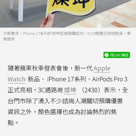
大勢襲來！iPhone 17系列於燦坤官網預購成功，9/19開賣日保證取貨。業
者提供
用LINE傳送
隨著蘋果秋季發表會後，新一代
Apple
Watch
新品、 iPhone 17系列、AirPods Pro 3
正式亮相，3C通路商
燦坤
（2430）表示，全
台門市除了湧入不少諮詢人潮關切預購優惠
資訊之外，顏色選擇也成為討論熱烈的焦
點。