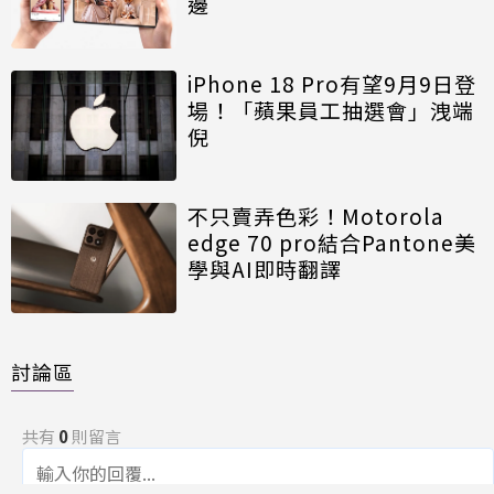
邊
iPhone 18 Pro有望9月9日登
場！「蘋果員工抽選會」洩端
倪
不只賣弄色彩！Motorola
edge 70 pro結合Pantone美
學與AI即時翻譯
討論區
共有
0
則留言