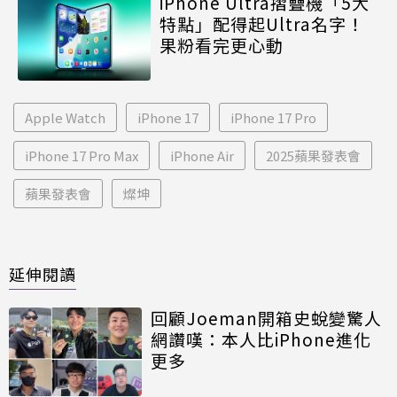
iPhone Ultra摺疊機「5大
特點」配得起Ultra名字！
果粉看完更心動
Apple Watch
iPhone 17
iPhone 17 Pro
iPhone 17 Pro Max
iPhone Air
2025蘋果發表會
蘋果發表會
燦坤
延伸閱讀
回顧Joeman開箱史蛻變驚人
網讚嘆：本人比iPhone進化
更多