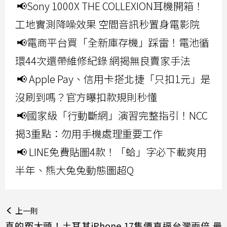
📢Sony 1000X THE COLLEXION耳機開箱！
工地實測降噪效果 空間音訊秒置身電影院
📢電商平台買「全新庫存機」踩雷！電池循
環44次還帶維修紀錄 網揭無良賣家手法
📢 Apple Pay、信用卡搭北捷「只扣1元」是
沒刷到嗎？官方曝扣款規則秒懂
📢國家級「行動斷網」演習完整指引！NCC
揭3重點：勿用手機處理重要工作
📢 LINE免費貼圖4款！「蛤」字必下載爽用
半年、熊大兔兔動態圖超Q
上一則
真的冤大頭！土耳其iPhone 17售價直逼台灣兩倍 最