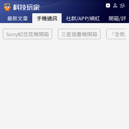
最新文章
手機通訊
社群/APP/網紅
開箱/評
Sony紀念耳機開箱
三星摺疊機開箱
「全新