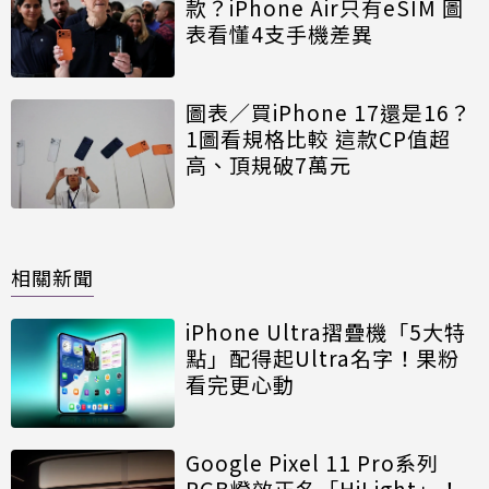
款？iPhone Air只有eSIM 圖
表看懂4支手機差異
圖表／買iPhone 17還是16？
1圖看規格比較 這款CP值超
高、頂規破7萬元
相關新聞
iPhone Ultra摺疊機「5大特
點」配得起Ultra名字！果粉
看完更心動
Google Pixel 11 Pro系列
RGB燈效正名「HiLight」！