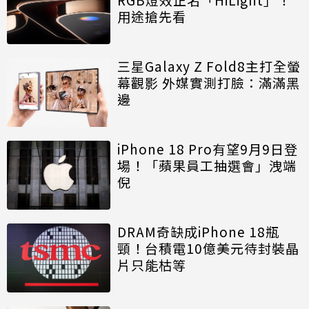
用途搶先看
三星Galaxy Z Fold8主打全螢
幕觀影 外媒實測打臉：滿滿黑
邊
iPhone 18 Pro有望9月9日登
場！「蘋果員工抽選會」洩端
倪
DRAM奇缺成iPhone 18瓶
頸！台積電10億美元待封裝晶
片只能枯等