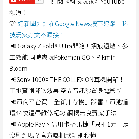
訂閱《科技玩家》YouTube
頻道！
💡
追新聞》》在Google News按下追蹤，科
技玩家好文不漏接！
📢 Galaxy Z Fold8 Ultra開箱！摺痕退散、多
工效能 同時爽玩Pokemon GO、Pikmin
Bloom
📢Sony 1000X THE COLLEXION耳機開箱！
工地實測降噪效果 空間音訊秒置身電影院
📢電商平台買「全新庫存機」踩雷！電池循
環44次還帶維修紀錄 網揭無良賣家手法
📢 Apple Pay、信用卡搭北捷「只扣1元」是
沒刷到嗎？官方曝扣款規則秒懂