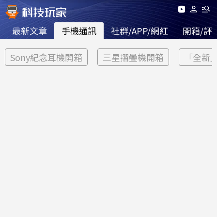
最新文章
手機通訊
社群/APP/網紅
開箱/評
Sony紀念耳機開箱
三星摺疊機開箱
「全新