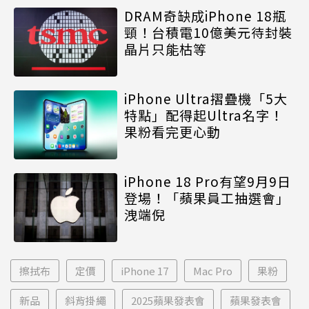
DRAM奇缺成iPhone 18瓶
頸！台積電10億美元待封裝
晶片只能枯等
iPhone Ultra摺疊機「5大
特點」配得起Ultra名字！
果粉看完更心動
iPhone 18 Pro有望9月9日
登場！「蘋果員工抽選會」
洩端倪
擦拭布
定價
iPhone 17
Mac Pro
果粉
新品
斜背掛繩
2025蘋果發表會
蘋果發表會