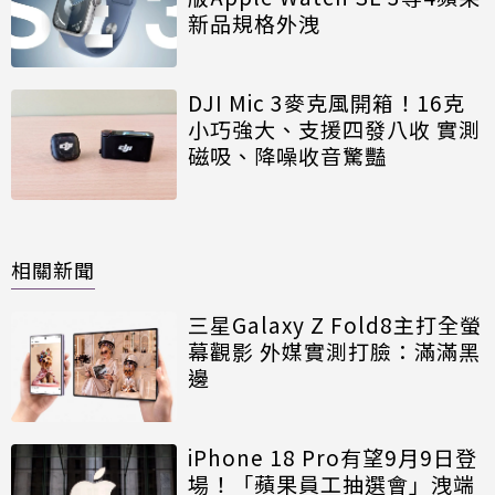
新品規格外洩
DJI Mic 3麥克風開箱！16克
小巧強大、支援四發八收 實測
磁吸、降噪收音驚豔
相關新聞
三星Galaxy Z Fold8主打全螢
幕觀影 外媒實測打臉：滿滿黑
邊
iPhone 18 Pro有望9月9日登
場！「蘋果員工抽選會」洩端