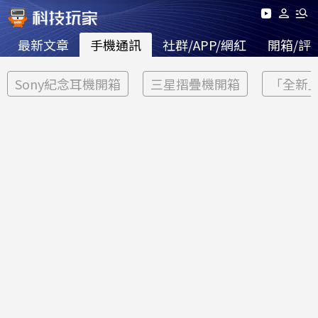
最新文章
手機通訊
社群/APP/網紅
開箱/評
Sony紀念耳機開箱
三星摺疊機開箱
「全新