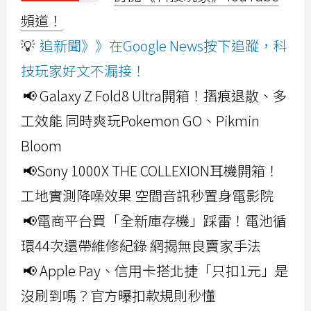
頻道！
💡
追新聞》》在Google News按下追蹤，科
技玩家好文不漏接！
📢 Galaxy Z Fold8 Ultra開箱！摺痕退散、多
工效能 同時爽玩Pokemon GO、Pikmin
Bloom
📢Sony 1000X THE COLLEXION耳機開箱！
工地實測降噪效果 空間音訊秒置身電影院
📢電商平台買「全新庫存機」踩雷！電池循
環44次還帶維修紀錄 網揭無良賣家手法
📢 Apple Pay、信用卡搭北捷「只扣1元」是
沒刷到嗎？官方曝扣款規則秒懂