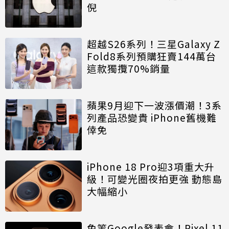
倪
超越S26系列！三星Galaxy Z
Fold8系列預購狂賣144萬台
這款獨攬70%銷量
蘋果9月迎下一波漲價潮！3系
列產品恐變貴 iPhone舊機難
倖免
iPhone 18 Pro迎3項重大升
級！可變光圈夜拍更強 動態島
大幅縮小
免等Google發表會！Pixel 11