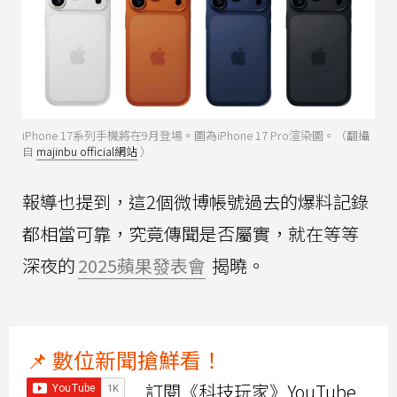
iPhone 17系列手機將在9月登場。圖為iPhone 17 Pro渲染圖。（翻攝
自
majinbu official網站
）
報導也提到，這2個微博帳號過去的爆料記錄
都相當可靠，究竟傳聞是否屬實，就在等等
深夜的
2025蘋果發表會
揭曉。
📌 數位新聞搶鮮看！
訂閱《科技玩家》YouTube