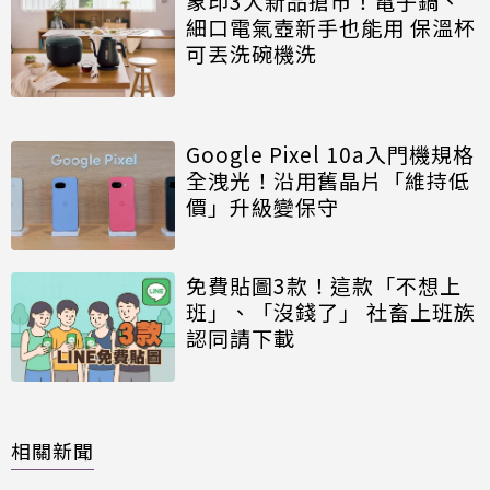
象印3大新品搶市！電子鍋、
細口電氣壺新手也能用 保溫杯
可丟洗碗機洗
Google Pixel 10a入門機規格
全洩光！沿用舊晶片「維持低
價」升級變保守
免費貼圖3款！這款「不想上
班」、「沒錢了」 社畜上班族
認同請下載
相關新聞