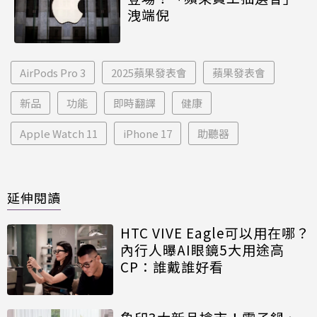
洩端倪
AirPods Pro 3
2025蘋果發表會
蘋果發表會
新品
功能
即時翻譯
健康
Apple Watch 11
iPhone 17
助聽器
延伸閱讀
HTC VIVE Eagle可以用在哪？
內行人曝AI眼鏡5大用途高
CP：誰戴誰好看