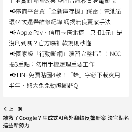
工地實測降噪效果 空間音訊秒置身電影院
📢電商平台買「全新庫存機」踩雷！電池循
環44次還帶維修紀錄 網揭無良賣家手法
📢 Apple Pay、信用卡搭北捷「只扣1元」是
沒刷到嗎？官方曝扣款規則秒懂
📢國家級「行動斷網」演習完整指引！NCC
揭3重點：勿用手機處理重要工作
📢 LINE免費貼圖4款！「蛤」字必下載爽用
半年、熊大兔兔動態圖超Q
上一則
誰救了Google？生成式AI意外翻轉反壟斷案 法官點名
這些新勢力