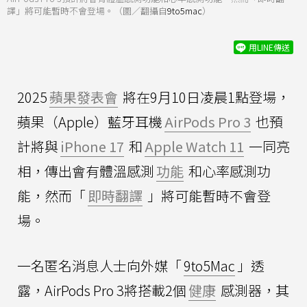
譯」將可能暫時不會登場。（圖／翻攝自
9to5mac
）
用LINE傳送
2025
蘋果發表會
將在9月10日凌晨1點登場，
蘋果（Apple）藍牙耳機
AirPods Pro 3
也預
計將與
iPhone 17
和
Apple Watch 11
一同亮
相，傳出會有體溫感測
功能
和心率感測功
能，然而「
即時翻譯
」將可能暫時不會登
場。
一名匿名消息人士向外媒「
9to5Mac
」透
露，AirPods Pro 3將搭載2個
健康
感測器，其