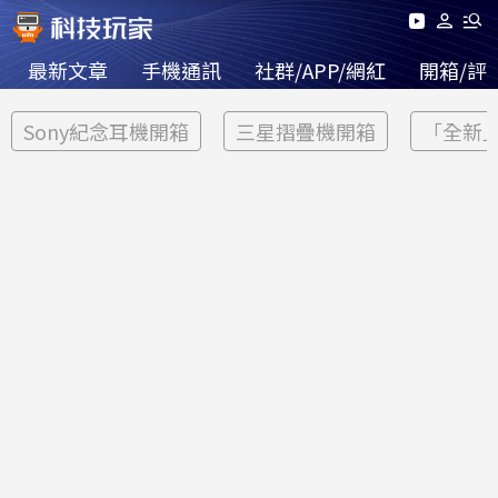
最新文章
手機通訊
社群/APP/網紅
開箱/評
Sony紀念耳機開箱
三星摺疊機開箱
「全新