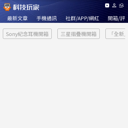
最新文章
手機通訊
社群/APP/網紅
開箱/評
Sony紀念耳機開箱
三星摺疊機開箱
「全新