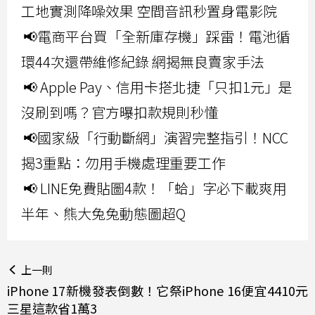
工地實測降噪效果 空間音訊秒置身電影院
📢電商平台買「全新庫存機」踩雷！電池循
環44次還帶維修紀錄 網揭無良賣家手法
📢 Apple Pay、信用卡搭北捷「只扣1元」是
沒刷到嗎？官方曝扣款規則秒懂
📢國家級「行動斷網」演習完整指引！NCC
揭3重點：勿用手機處理重要工作
📢 LINE免費貼圖4款！「蛤」字必下載爽用
半年、熊大兔兔動態圖超Q
上一則
iPhone 17新機發表倒數！它祭iPhone 16便宜4410元
三星這款省1萬3