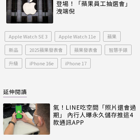
登場！「蘋果員工抽選會」
洩端倪
Apple Watch SE 3
Apple Watch 11e
蘋果
新品
2025蘋果發表會
蘋果發表會
智慧手錶
升級
iPhone 16e
iPhone 17
延伸閱讀
氣！LINE吃空間「照片還會過
期」 內行人曝永久儲存推這4
款通訊APP