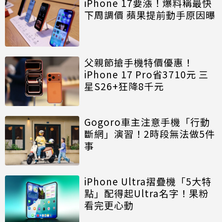
iPhone 17要漲！爆料稱最快
下周調價 蘋果提前動手原因曝
父親節搶手機特價優惠！
iPhone 17 Pro省3710元 三
星S26+狂降8千元
Gogoro車主注意手機「行動
斷網」演習！2時段無法做5件
事
iPhone Ultra摺疊機「5大特
點」配得起Ultra名字！果粉
看完更心動