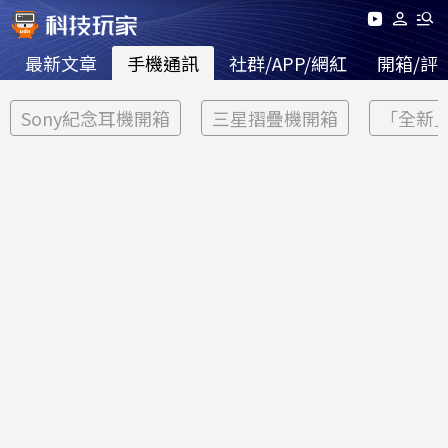
最新文章
手機通訊
社群/APP/網紅
開箱/評
Sony紀念耳機開箱
三星摺疊機開箱
「全新