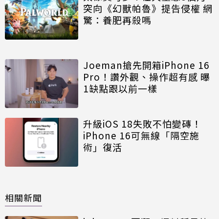
突向《幻獸帕魯》提告侵權 網
驚：養肥再殺嗎
Joeman搶先開箱iPhone 16
Pro！讚外觀、操作超有感 曝
1缺點跟以前一樣
升級iOS 18失敗不怕變磚！
iPhone 16可無線「隔空施
術」復活
相關新聞