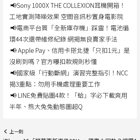
📢Sony 1000X THE COLLEXION耳機開箱！
工地實測降噪效果 空間音訊秒置身電影院
📢電商平台買「全新庫存機」踩雷！電池循
環44次還帶維修紀錄 網揭無良賣家手法
📢 Apple Pay、信用卡搭北捷「只扣1元」是
沒刷到嗎？官方曝扣款規則秒懂
📢國家級「行動斷網」演習完整指引！NCC
揭3重點：勿用手機處理重要工作
📢 LINE免費貼圖4款！「蛤」字必下載爽用
半年、熊大兔兔動態圖超Q
上一則