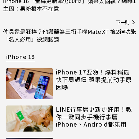
iPhone 16「螢幕更新率仍60Hz」蘋果太固執？網曝1
主因：果粉根本不在意
下一則
偷臭還是狂捧？他讚華為三摺手機Mate XT 擁2神功能
「名人必用」被網酸翻
iPhone 18
iPhone 17要漲！爆料稱最
快下周調價 蘋果提前動手原
因曝
LINE行事曆更新更好用！教
你一鍵同步手機行事曆
iPhone、Android都能用