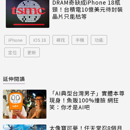
DRAM奇缺成iPhone 18瓶
頸！台積電10億美元待封裝
晶片只能枯等
iPhone
iOS 18
尋找
手機
功能
定位
更新
延伸閱讀
「AI典型台灣男子」實體本尊
現身！魚販100%撞臉 網狂
笑：你才是AI吧
太像寶可夢！任天堂忍8個月