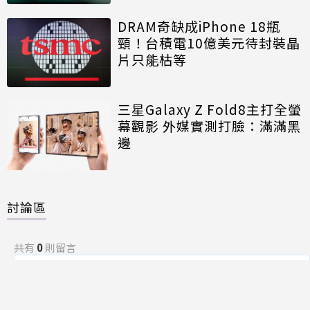
DRAM奇缺成iPhone 18瓶
頸！台積電10億美元待封裝晶
片只能枯等
三星Galaxy Z Fold8主打全螢
幕觀影 外媒實測打臉：滿滿黑
邊
討論區
共有
0
則留言