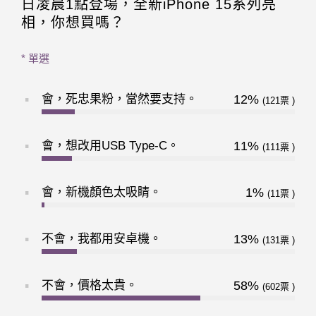
日凌晨1點登場，全新iPhone 15系列亮
相，你想買嗎？
* 單選
會，死忠果粉，當然要支持。
12%
121
會，想改用USB Type-C。
11%
111
會，新機顏色太吸睛。
1%
11
不會，我都用安卓機。
13%
131
不會，價格太貴。
58%
602