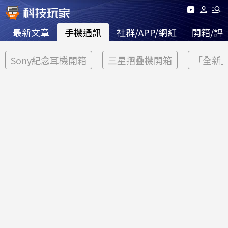
最新文章
手機通訊
社群/APP/網紅
開箱/評
Sony紀念耳機開箱
三星摺疊機開箱
「全新