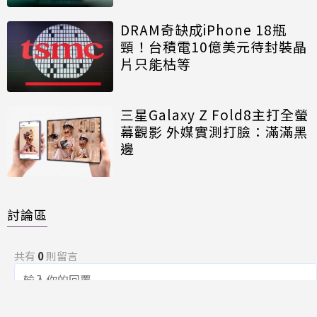
DRAM奇缺成iPhone 18瓶
頸！台積電10億美元待封裝晶
片只能枯等
三星Galaxy Z Fold8主打全螢
幕觀影 外媒實測打臉：滿滿黑
邊
討論區
共有
0
則留言