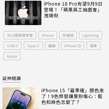
iPhone 18 Pro有望9月9日
登場！「蘋果員工抽選會」
洩端倪
2023蘋果發表會
iPhone
充電線
Lightning
USB-C
Type-C
編織
iPhone 15
蘋果
Apple
延伸閱讀
iPhone 15「最準確」顏色來
了！9色齊發讓果粉傷心：藍
色和綠色怎麼了？