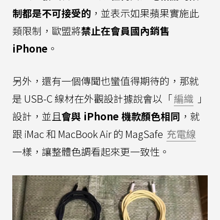
制都是不可接受的
，並表示如果蘋果實施此
類限制，歐盟將
禁止在會員國內銷售
iPhone
。
另外，還有一個傳聞也蠻值得期待的，那就
是 USB-C 線材在外觀設計據說會以「
編織
」
設計，並且
會與 iPhone 機款顏色相同
，就
跟 iMac 和 MacBook Air 的 MagSafe
充電線
一樣，讓整體色調看起來更一致性。