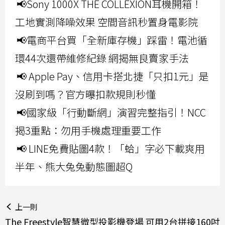
📢Sony 1000X THE COLLEXION耳機開箱！
工地實測降噪效果 空間音訊秒置身電影院
📢電商平台買「全新庫存機」踩雷！電池循
環44次還帶維修紀錄 網揭無良賣家手法
📢 Apple Pay、信用卡搭北捷「只扣1元」是
沒刷到嗎？官方曝扣款規則秒懂
📢國家級「行動斷網」演習完整指引！NCC
揭3重點：勿用手機處理重要工作
📢 LINE免費貼圖4款！「蛤」字必下載爽用
半年、熊大兔兔動態圖超Q
上一則
The Freestyle智慧微型投影機登場 可用2台拼接160吋