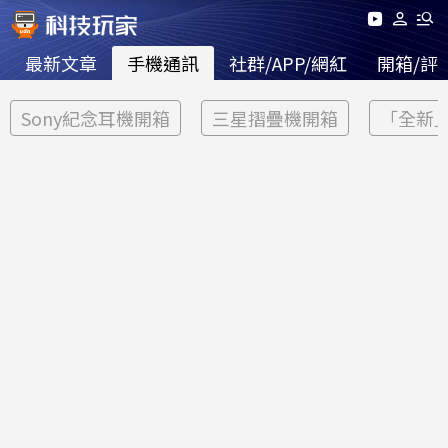
最新文章
手機通訊
社群/APP/網紅
開箱/評
Sony紀念耳機開箱
三星摺疊機開箱
「全新