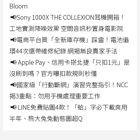
Bloom
📢Sony 1000X THE COLLEXION耳機開箱！
工地實測降噪效果 空間音訊秒置身電影院
📢電商平台買「全新庫存機」踩雷！電池循
環44次還帶維修紀錄 網揭無良賣家手法
📢 Apple Pay、信用卡搭北捷「只扣1元」是
沒刷到嗎？官方曝扣款規則秒懂
📢國家級「行動斷網」演習完整指引！NCC
揭3重點：勿用手機處理重要工作
📢 LINE免費貼圖4款！「蛤」字必下載爽用
半年、熊大兔兔動態圖超Q