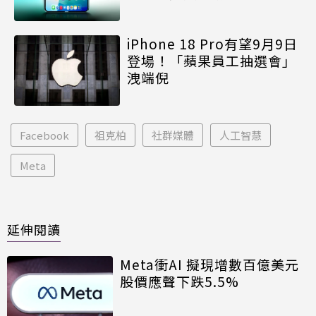
iPhone 18 Pro有望9月9日
登場！「蘋果員工抽選會」
洩端倪
Facebook
祖克柏
社群媒體
人工智慧
Meta
延伸閱讀
Meta衝AI 擬現增數百億美元
股價應聲下跌5.5%