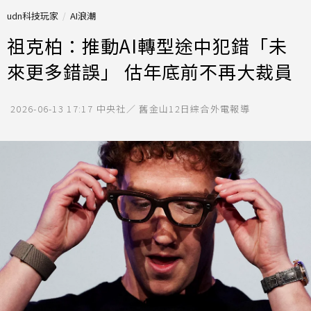
udn科技玩家
AI浪潮
祖克柏：推動AI轉型途中犯錯「未
來更多錯誤」 估年底前不再大裁員
2026-06-13 17:17
中央社／ 舊金山12日綜合外電報導