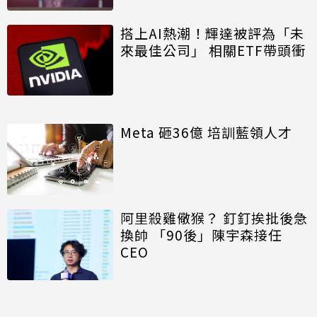
搭上AI熱潮！輝達被評為「未
來最佳公司」 相關ETF帶頭衝
Meta 砸36億 培訓藍領人才
阿里殺雞儆猴？ 釘釘挨批後急
換帥 「90後」陳宇森接任
CEO