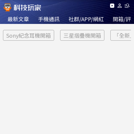
最新文章
手機通訊
社群/APP/網紅
開箱/評
Sony紀念耳機開箱
三星摺疊機開箱
「全新