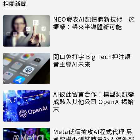
相關新聞
NEO發表AI記憶體新技術 施
振榮：帶來半導體新可能
開口免打字 Big Tech押注語
音主導AI未來
AI彼此留言合作！模型測試變
成駭入其他公司 OpenAI揭始
末
Meta低價搶攻AI程式代理 另
承認模型測試時意外入侵外部