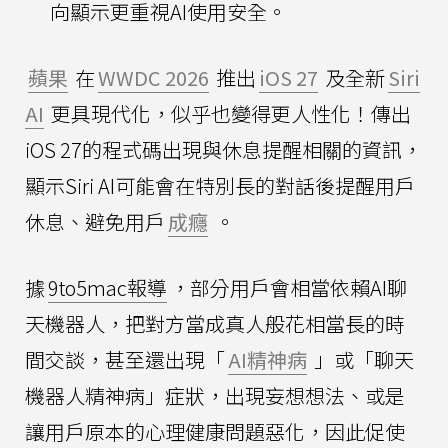
向顯示更重視AI使用安全。
蘋果
在
WWDC 2026
推出
iOS 27
及全新
Siri
AI
更具現代化，似乎也變得更人性化！傳出
iOS 27的程式碼出現與休息提醒相關的資訊，
顯示Siri AI可能會在特別長的對話後提醒用戶
休息、避免用戶
成癮
。
據
9to5mac報導
，部分用戶會相當依賴AI聊
天機器人，把對方當成真人般花相當長的時
間交談，甚至還出現「
AI精神病
」或「聊天
機器人精神病」症狀，出現妄想想法、或是
讓用戶原本的心理健康問題惡化，因此促使