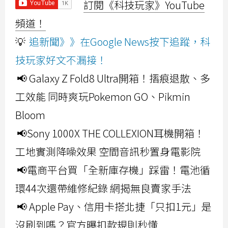
訂閱《科技玩家》YouTube
頻道！
💡
追新聞》》在Google News按下追蹤，科
技玩家好文不漏接！
📢 Galaxy Z Fold8 Ultra開箱！摺痕退散、多
工效能 同時爽玩Pokemon GO、Pikmin
Bloom
📢Sony 1000X THE COLLEXION耳機開箱！
工地實測降噪效果 空間音訊秒置身電影院
📢電商平台買「全新庫存機」踩雷！電池循
環44次還帶維修紀錄 網揭無良賣家手法
📢 Apple Pay、信用卡搭北捷「只扣1元」是
沒刷到嗎？官方曝扣款規則秒懂