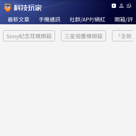
最新文章
手機通訊
社群/APP/網紅
開箱/評
Sony紀念耳機開箱
三星摺疊機開箱
「全新