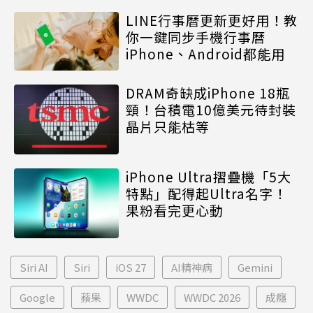
LINE行事曆更新更好用！教
你一鍵同步手機行事曆
iPhone、Android都能用
DRAM奇缺成iPhone 18瓶
頸！台積電10億美元待封裝
晶片只能枯等
iPhone Ultra摺疊機「5大
特點」配得起Ultra名字！
果粉看完更心動
Siri AI
Siri
iOS 27
AI精神病
Gemini
Google
蘋果
WWDC
WWDC 2026
成癮