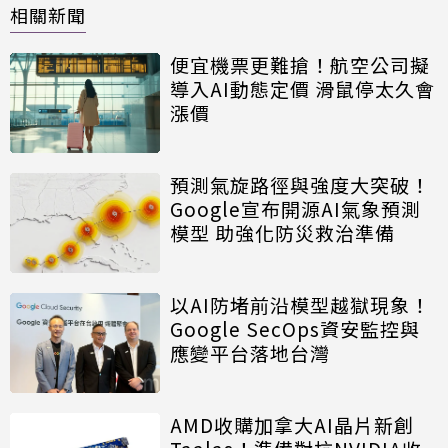
相關新聞
便宜機票更難搶！航空公司擬
導入AI動態定價 滑鼠停太久會
漲價
預測氣旋路徑與強度大突破！
Google宣布開源AI氣象預測
模型 助強化防災救治準備
以AI防堵前沿模型越獄現象！
Google SecOps資安監控與
應變平台落地台灣
AMD收購加拿大AI晶片新創