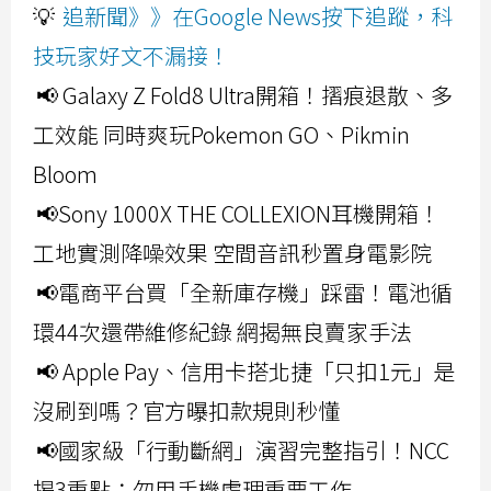
💡
追新聞》》在Google News按下追蹤，科
技玩家好文不漏接！
📢 Galaxy Z Fold8 Ultra開箱！摺痕退散、多
工效能 同時爽玩Pokemon GO、Pikmin
Bloom
📢Sony 1000X THE COLLEXION耳機開箱！
工地實測降噪效果 空間音訊秒置身電影院
📢電商平台買「全新庫存機」踩雷！電池循
環44次還帶維修紀錄 網揭無良賣家手法
📢 Apple Pay、信用卡搭北捷「只扣1元」是
沒刷到嗎？官方曝扣款規則秒懂
📢國家級「行動斷網」演習完整指引！NCC
揭3重點：勿用手機處理重要工作