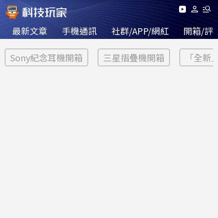
最新文章
手機通訊
社群/APP/網紅
開箱/評
Sony紀念耳機開箱
三星摺疊機開箱
「全新