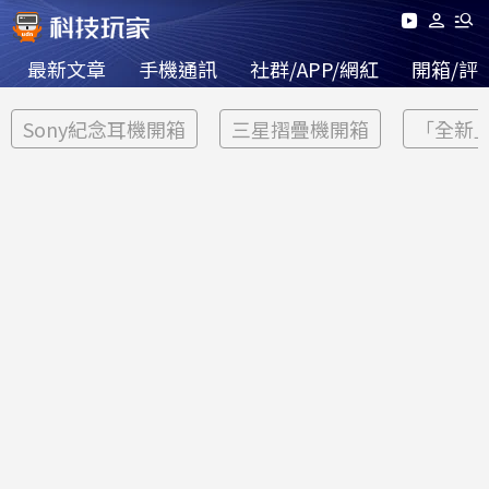
最新文章
手機通訊
社群/APP/網紅
開箱/評
Sony紀念耳機開箱
三星摺疊機開箱
「全新