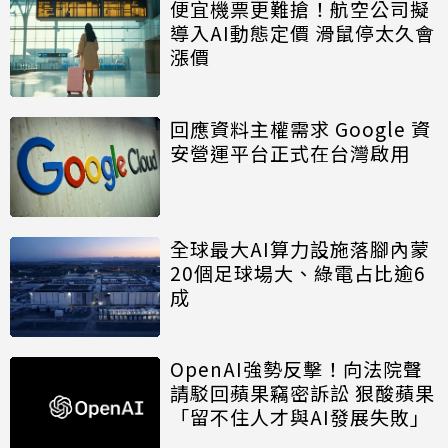
便宜機票更難搶！航空公司擬
導入AI動態定價 滑鼠停太久會
漲價
回應資料主權需求 Google 資
安營運平台正式在台灣啟用
全球最大AI算力設施落腳內蒙
20個足球場大、綠電占比逾6
成
OpenAI強勢反擊！向法院聲
請駁回蘋果竊密訴訟 狠酸蘋果
「留不住人才與AI發展失敗」