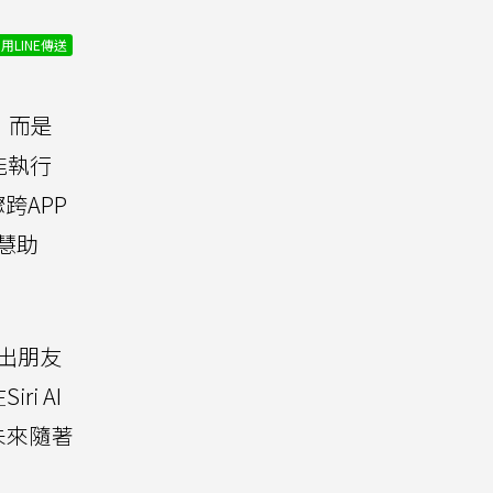
用LINE傳送
，而是
能執行
跨APP
慧助
找出朋友
i AI
未來隨著