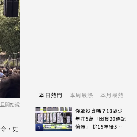
本日熱門
本周最熱
本月最熱
注視且開始說
你敢投資嗎？18歲少
年花5萬「囤貨20條記
憶體」 拚15年後5倍
指令，如
賣出