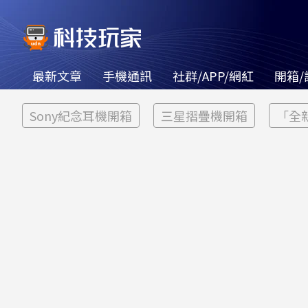
最新文章
手機通訊
社群/APP/網紅
開箱/
Sony紀念耳機開箱
三星摺疊機開箱
「全