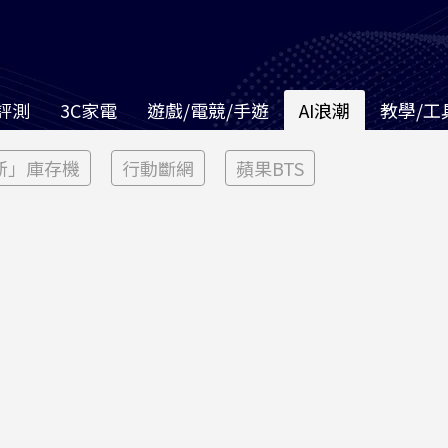
評測
3C家電
遊戲/電競/手遊
AI浪潮
教學/工
新」庫存機
行動斷網
蘋果BTS