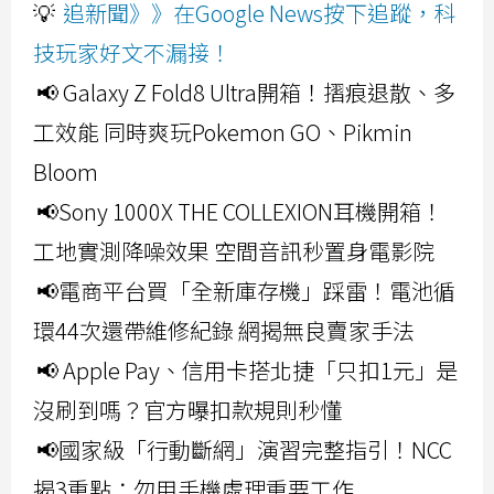
💡
追新聞》》在Google News按下追蹤，科
技玩家好文不漏接！
📢 Galaxy Z Fold8 Ultra開箱！摺痕退散、多
工效能 同時爽玩Pokemon GO、Pikmin
Bloom
📢Sony 1000X THE COLLEXION耳機開箱！
工地實測降噪效果 空間音訊秒置身電影院
📢電商平台買「全新庫存機」踩雷！電池循
環44次還帶維修紀錄 網揭無良賣家手法
📢 Apple Pay、信用卡搭北捷「只扣1元」是
沒刷到嗎？官方曝扣款規則秒懂
📢國家級「行動斷網」演習完整指引！NCC
揭3重點：勿用手機處理重要工作