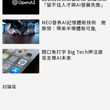
「留不住人才與AI發展失敗」
NEO發表AI記憶體新技術 施
振榮：帶來半導體新可能
開口免打字 Big Tech押注語
音主導AI未來
討論區
共有
0
則留言