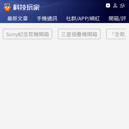
最新文章
手機通訊
社群/APP/網紅
開箱/評
Sony紀念耳機開箱
三星摺疊機開箱
「全新