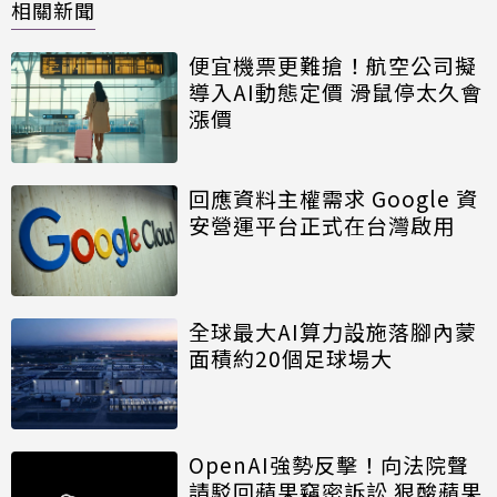
相關新聞
便宜機票更難搶！航空公司擬
導入AI動態定價 滑鼠停太久會
漲價
回應資料主權需求 Google 資
安營運平台正式在台灣啟用
全球最大AI算力設施落腳內蒙
面積約20個足球場大
OpenAI強勢反擊！向法院聲
請駁回蘋果竊密訴訟 狠酸蘋果