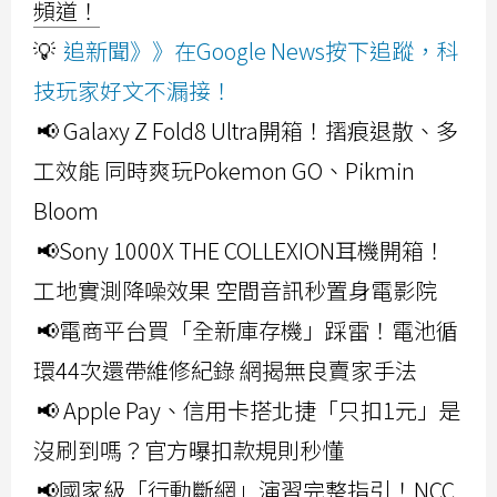
頻道！
💡
追新聞》》在Google News按下追蹤，科
技玩家好文不漏接！
📢 Galaxy Z Fold8 Ultra開箱！摺痕退散、多
工效能 同時爽玩Pokemon GO、Pikmin
Bloom
📢Sony 1000X THE COLLEXION耳機開箱！
工地實測降噪效果 空間音訊秒置身電影院
📢電商平台買「全新庫存機」踩雷！電池循
環44次還帶維修紀錄 網揭無良賣家手法
📢 Apple Pay、信用卡搭北捷「只扣1元」是
沒刷到嗎？官方曝扣款規則秒懂
📢國家級「行動斷網」演習完整指引！NCC