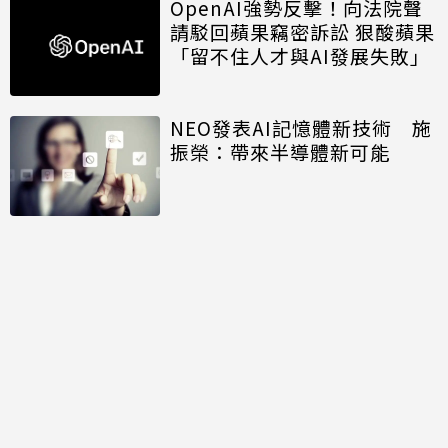
OpenAI強勢反擊！向法院聲
請駁回蘋果竊密訴訟 狠酸蘋果
「留不住人才與AI發展失敗」
NEO發表AI記憶體新技術 施
振榮：帶來半導體新可能
開口免打字 Big Tech押注語
音主導AI未來
討論區
共有
0
則留言