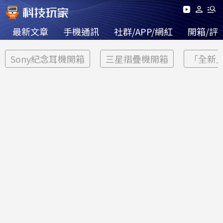
最新文章
手機通訊
社群/APP/網紅
開箱/評
Sony紀念耳機開箱
三星摺疊機開箱
「全新