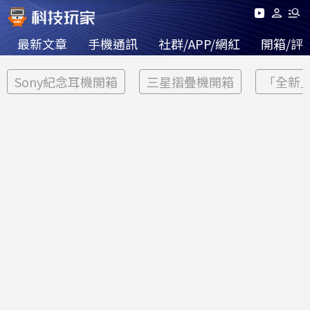
最新文章
手機通訊
社群/APP/網紅
開箱/評
Sony紀念耳機開箱
三星摺疊機開箱
「全新