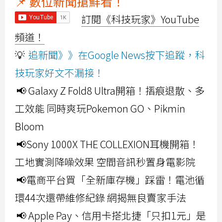
📌 數位新聞搶鮮看！
訂閱《科技玩家》YouTube
頻道！
💡
追新聞》》在Google News按下追蹤，科
技玩家好文不漏接！
📢 Galaxy Z Fold8 Ultra開箱！摺痕退散、多
工效能 同時爽玩Pokemon GO、Pikmin
Bloom
📢Sony 1000X THE COLLEXION耳機開箱！
工地實測降噪效果 空間音訊秒置身電影院
📢電商平台買「全新庫存機」踩雷！電池循
環44次還帶維修紀錄 網揭無良賣家手法
📢 Apple Pay、信用卡搭北捷「只扣1元」是