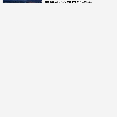
面積約20個足球場大
討論區
共有
0
則留言
規範
回覆
還沒有留言，成為第一個發言的人吧！