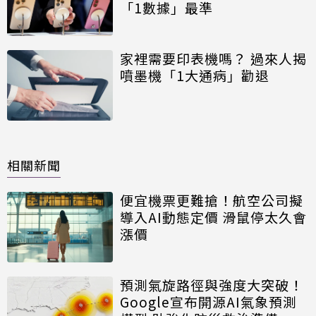
「1數據」最準
家裡需要印表機嗎？ 過來人揭
噴墨機「1大通病」勸退
相關新聞
便宜機票更難搶！航空公司擬
導入AI動態定價 滑鼠停太久會
漲價
預測氣旋路徑與強度大突破！
Google宣布開源AI氣象預測