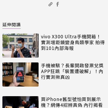
延伸閱讀
vivo X300 Ultra手機開箱！
實測增距鏡變身鳥類學家 拍得
到101內部海報
手機被駭？長輩開啟發票兌獎
APP狂跳「裝置遭破解」！內
行實測揪真凶
買iPhone舊型號怕買到展示
機？網傳4招辨真偽 內行揭看