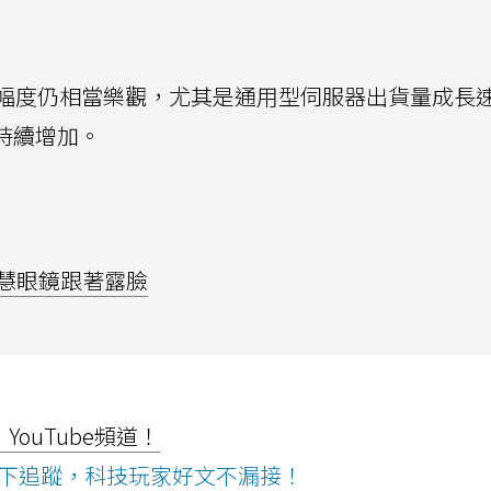
幅度仍相當樂觀，尤其是通用型伺服器出貨量成長
將持續增加。
 智慧眼鏡跟著露臉
ouTube頻道！
ws按下追蹤，科技玩家好文不漏接！