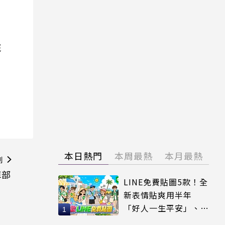
院
本日熱門
本周最熱
本月最熱
則
車部
LINE免費貼圖5款！全
新表情貼爽用半年
「好人一生平安」、
「好熱」必用