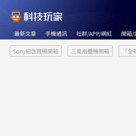
最新文章
手機通訊
社群/APP/網紅
開箱/
Sony紀念耳機開箱
三星摺疊機開箱
「全