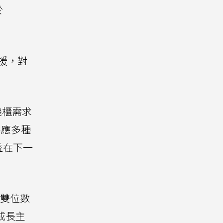
於
支援，對
機櫃需求
供應多種
益在下一
持雙位數
成長主