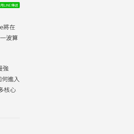
用LINE傳送
le將在
新一波算
最強
I如何進入
更多核心