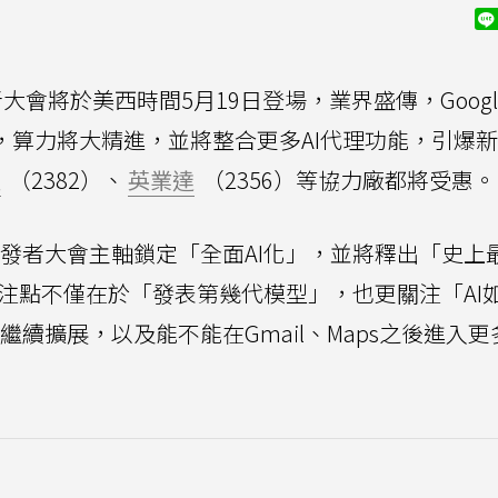
O開發者大會將於美西時間5月19日登場，業界盛傳，Goog
，算力將大精進，並將整合更多AI代理功能，引爆
達
（2382）、
英業達
（2356）等協力廠都將受惠。
／O開發者大會主軸鎖定「全面AI化」，並將釋出「史上
0。市場關注點不僅在於「發表第幾代模型」，也更關注「A
否繼續擴展，以及能不能在Gmail、Maps之後進入