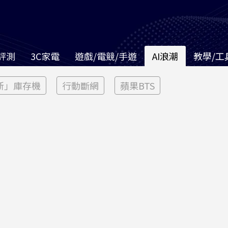
評測
3C家電
遊戲/電競/手遊
AI浪潮
教學/工
新」庫存機
行動斷網
蘋果BTS