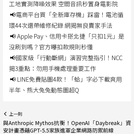
工地實測降噪效果 空間音訊秒置身電影院
📢電商平台買「全新庫存機」踩雷！電池循
環44次還帶維修紀錄 網揭無良賣家手法
📢 Apple Pay、信用卡搭北捷「只扣1元」是
沒刷到嗎？官方曝扣款規則秒懂
📢國家級「行動斷網」演習完整指引！NCC
揭3重點：勿用手機處理重要工作
📢 LINE免費貼圖4款！「蛤」字必下載爽用
半年、熊大兔兔動態圖超Q
上一則
與Anthropic Mythos抗衡！OpenAI「Daybreak」資
安計畫憑藉GPT-5.5家族進軍企業網路防禦前線