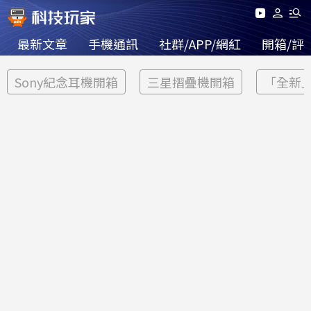
最新文章
手機通訊
社群/APP/網紅
開箱/評
Sony紀念耳機開箱
三星摺疊機開箱
「全新