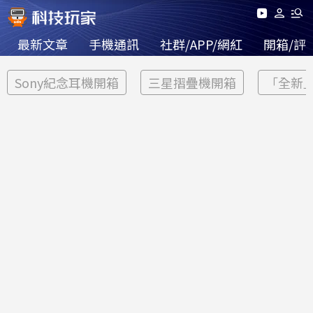
最新文章
手機通訊
社群/APP/網紅
開箱/評
Sony紀念耳機開箱
三星摺疊機開箱
「全新