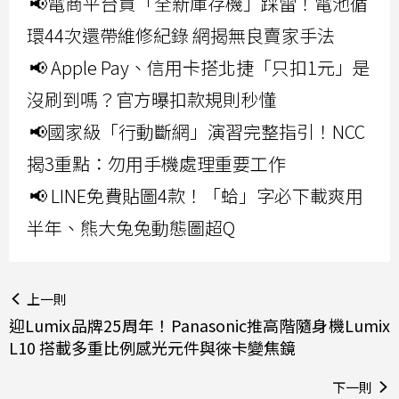
📢電商平台買「全新庫存機」踩雷！電池循
環44次還帶維修紀錄 網揭無良賣家手法
📢 Apple Pay、信用卡搭北捷「只扣1元」是
沒刷到嗎？官方曝扣款規則秒懂
📢國家級「行動斷網」演習完整指引！NCC
揭3重點：勿用手機處理重要工作
📢 LINE免費貼圖4款！「蛤」字必下載爽用
半年、熊大兔兔動態圖超Q
上一則
迎Lumix品牌25周年！Panasonic推高階隨身機Lumix
L10 搭載多重比例感光元件與徠卡變焦鏡
下一則