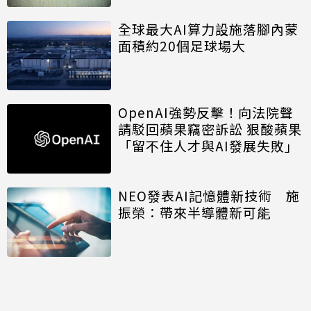
全球最大AI算力設施落腳內蒙
面積約20個足球場大
OpenAI強勢反擊！向法院聲
請駁回蘋果竊密訴訟 狠酸蘋果
「留不住人才與AI發展失敗」
NEO發表AI記憶體新技術 施
振榮：帶來半導體新可能
開口免打字 Big Tech押注語
音主導AI未來