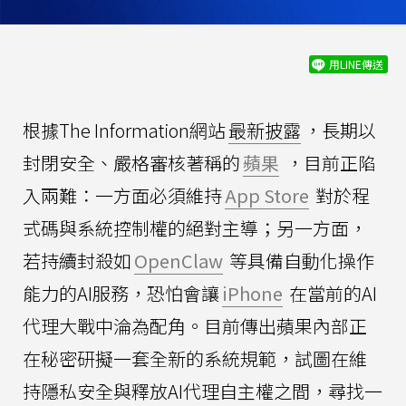
用LINE傳送
根據The Information網站
最新披露
，長期以
封閉安全、嚴格審核著稱的
蘋果
，目前正陷
入兩難：一方面必須維持
App Store
對於程
式碼與系統控制權的絕對主導；另一方面，
若持續封殺如
OpenClaw
等具備自動化操作
能力的AI服務，恐怕會讓
iPhone
在當前的AI
代理大戰中淪為配角。目前傳出蘋果內部正
在秘密研擬一套全新的系統規範，試圖在維
持隱私安全與釋放AI代理自主權之間，尋找一