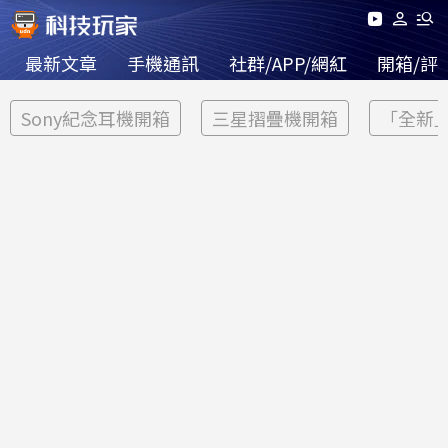
最新文章
手機通訊
社群/APP/網紅
開箱/評
Sony紀念耳機開箱
三星摺疊機開箱
「全新