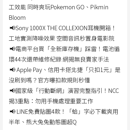
工效能 同時爽玩Pokemon GO、Pikmin
Bloom
📢Sony 1000X THE COLLEXION耳機開箱！
工地實測降噪效果 空間音訊秒置身電影院
📢電商平台買「全新庫存機」踩雷！電池循
環44次還帶維修紀錄 網揭無良賣家手法
📢 Apple Pay、信用卡搭北捷「只扣1元」是
沒刷到嗎？官方曝扣款規則秒懂
📢國家級「行動斷網」演習完整指引！NCC
揭3重點：勿用手機處理重要工作
📢 LINE免費貼圖4款！「蛤」字必下載爽用
半年、熊大兔兔動態圖超Q