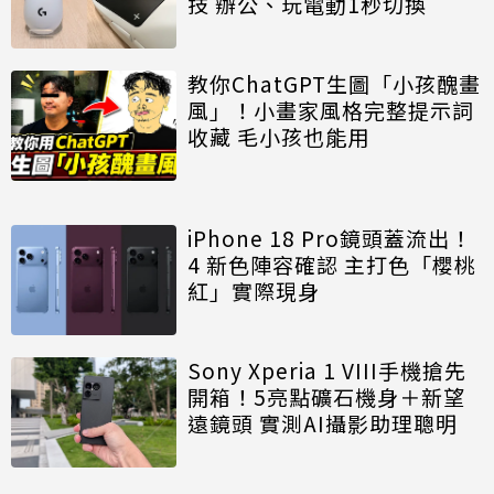
技 辦公、玩電動1秒切換
教你ChatGPT生圖「小孩醜畫
風」！小畫家風格完整提示詞
收藏 毛小孩也能用
iPhone 18 Pro鏡頭蓋流出！
4 新色陣容確認 主打色「櫻桃
紅」實際現身
Sony Xperia 1 VIII手機搶先
開箱！5亮點礦石機身＋新望
遠鏡頭 實測AI攝影助理聰明