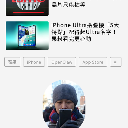
晶片只能枯等
iPhone Ultra摺疊機「5大
特點」配得起Ultra名字！
果粉看完更心動
蘋果
iPhone
OpenClaw
App Store
AI