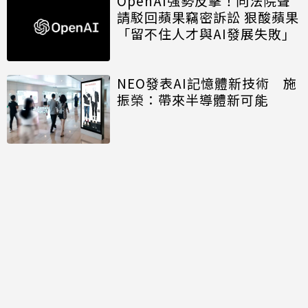
OpenAI強勢反擊！向法院聲
請駁回蘋果竊密訴訟 狠酸蘋果
「留不住人才與AI發展失敗」
NEO發表AI記憶體新技術 施
振榮：帶來半導體新可能
開口免打字 Big Tech押注語
音主導AI未來
討論區
共有
0
則留言