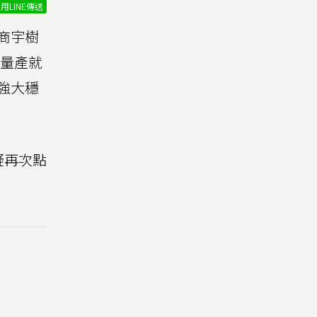
用LINE傳送
商宇樹
「量產就
強大穩
疑再次點
。