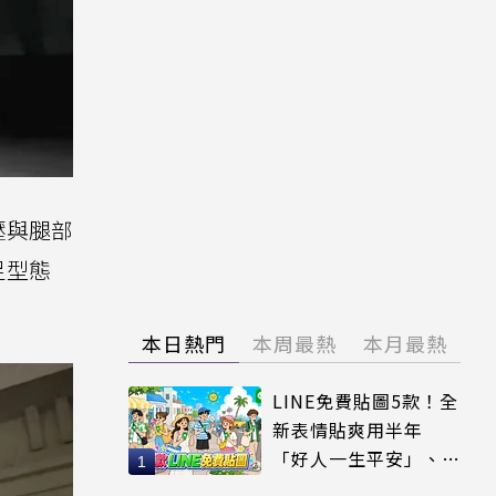
壓與腿部
足型態
本日熱門
本周最熱
本月最熱
LINE免費貼圖5款！全
新表情貼爽用半年
「好人一生平安」、
「好熱」必用