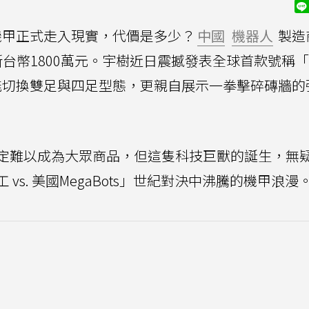
機甲正式走入現實，代價是多少？
中國
機器人
製造
是：新台幣1800萬元。宇樹近日震撼發表全球首款號稱
僅能切換雙足與四足型態，更親自展示一拳擊碎磚牆的
定難以成為大眾商品，但這隻科技巨獸的誕生，無
s. 美國MegaBots」世紀對決中沸騰的機甲浪漫