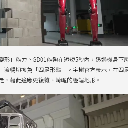
形」能力。GD01能夠在短短5秒內，透過機身下
」流暢切換為「四足形態」。宇樹官方表示，在四
走，藉此適應更複雜、崎嶇的極端地形。