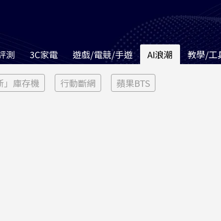
評測
3C家電
遊戲/電競/手遊
AI浪潮
教學/工
新」庫存機
行動斷網
蘋果BTS