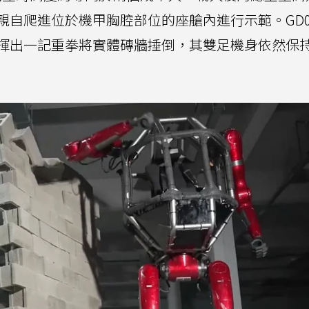
親自爬進位於機甲胸腔部位的座艙內進行示範。GD0
揮出一記重拳將實體磚牆捶倒，其雙足機身依然保