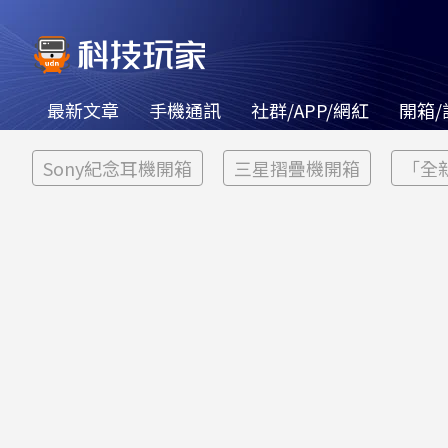
最新文章
手機通訊
社群/APP/網紅
開箱/
Sony紀念耳機開箱
三星摺疊機開箱
「全