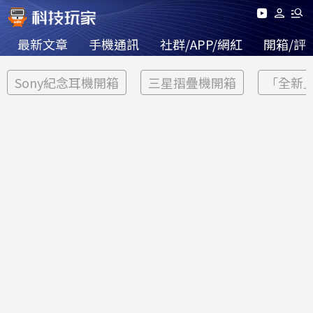
最新文章
手機通訊
社群/APP/網紅
開箱/評
Sony紀念耳機開箱
三星摺疊機開箱
「全新