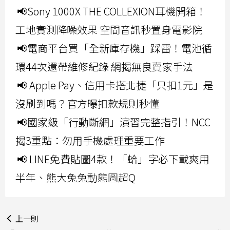
📢Sony 1000X THE COLLEXION耳機開箱！
工地實測降噪效果 空間音訊秒置身電影院
📢電商平台買「全新庫存機」踩雷！電池循
環44次還帶維修紀錄 網揭無良賣家手法
📢 Apple Pay、信用卡搭北捷「只扣1元」是
沒刷到嗎？官方曝扣款規則秒懂
📢國家級「行動斷網」演習完整指引！NCC
揭3重點：勿用手機處理重要工作
📢 LINE免費貼圖4款！「蛤」字必下載爽用
半年、熊大兔兔動態圖超Q
上一則