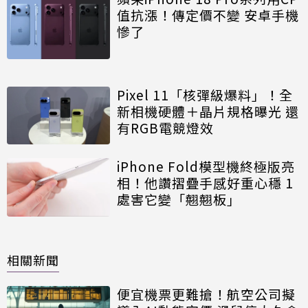
值抗漲！傳定價不變 安卓手機
慘了
Pixel 11「核彈級爆料」！全
新相機硬體＋晶片規格曝光 還
有RGB電競燈效
iPhone Fold模型機終極版亮
相！他讚摺疊手感好重心穩 1
處害它變「翹翹板」
相關新聞
便宜機票更難搶！航空公司擬