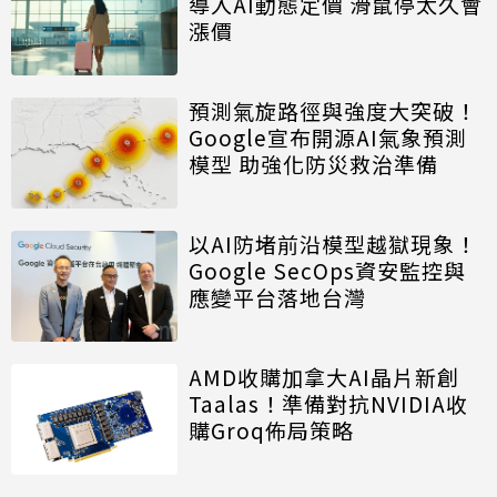
導入AI動態定價 滑鼠停太久會
漲價
預測氣旋路徑與強度大突破！
Google宣布開源AI氣象預測
模型 助強化防災救治準備
以AI防堵前沿模型越獄現象！
Google SecOps資安監控與
應變平台落地台灣
AMD收購加拿大AI晶片新創
Taalas！準備對抗NVIDIA收
購Groq佈局策略