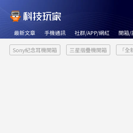
最新文章
手機通訊
社群/APP/網紅
開箱/
Sony紀念耳機開箱
三星摺疊機開箱
「全