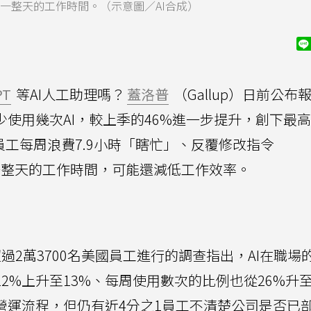
失一整天的工作時間。（示意圖／AI合成）
PT
等AI人工助理嗎？
蓋洛普
（Gallup）日前公布
少使用幾次AI，較上季的46%進一步提升，創下最
員工每周浪費7.9小時「瞎忙」、反覆修改指令
失一整天的工作時間，可能還減低工作效率。
過2萬3700名美國員工進行的調查指出，AI在職場
2%上升至13%、每周使用數次的比例也從26%升至
營運流程，但仍有近4分之1員工不清楚公司是否已部