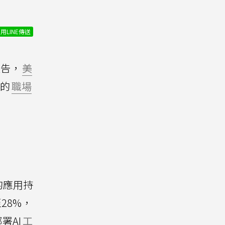
用LINE傳送
報告，
美
高的
職場
的應用持
28%，
署AI
工