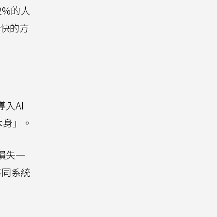
2%的人
更快的方
入AI
本身」。
損失一
不同系統