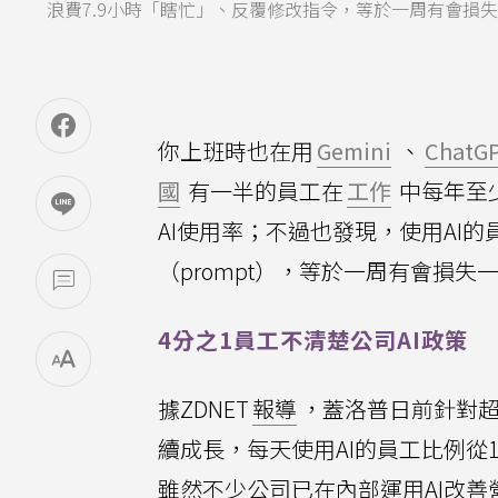
浪費7.9小時「瞎忙」、反覆修改指令，等於一周有會損
你上班時也在用
Gemini
、
ChatG
國
有一半的員工在
工作
中每年至
AI使用率；不過也發現，使用AI的
（prompt），等於一周有會損
4分之1員工不清楚公司AI政策
據ZDNET
報導
，蓋洛普日前針對超
續成長，每天使用AI的員工比例從1
雖然不少公司已在內部運用AI改善