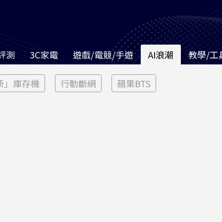
評測
3C家電
遊戲/電競/手遊
AI浪潮
教學/工
新」庫存機
行動斷網
蘋果BTS