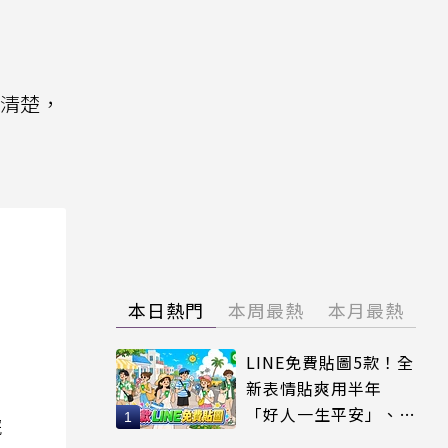
不清楚，
本日熱門
本周最熱
本月最熱
LINE免費貼圖5款！全
新表情貼爽用半年
「好人一生平安」、
院
「好熱」必用