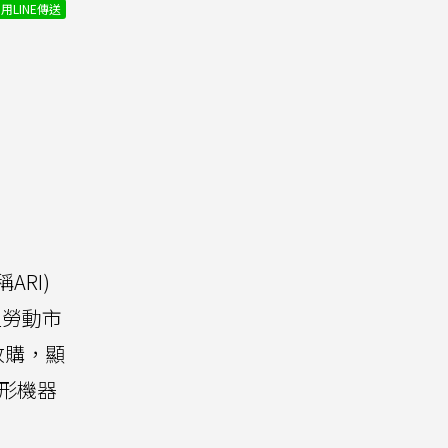
用LINE傳送
稱ARI)
值勞動市
收購，顯
人形機器