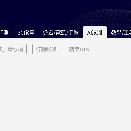
評測
3C家電
遊戲/電競/手遊
AI浪潮
教學/工
新」庫存機
行動斷網
蘋果BTS