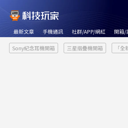
最新文章
手機通訊
社群/APP/網紅
開箱/
Sony紀念耳機開箱
三星摺疊機開箱
「全