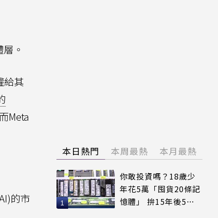
體層。
授權給其
的
而Meta
本日熱門
本周最熱
本月最熱
你敢投資嗎？18歲少
年花5萬「囤貨20條記
AI)的市
憶體」 拚15年後5倍
賣出