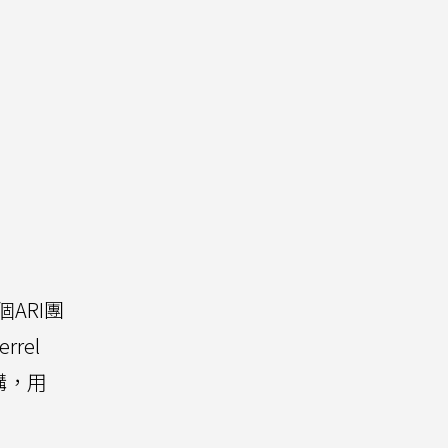
個ARI團
rel
購，用