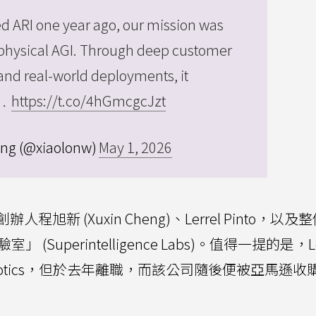
d ARI one year ago, our mission was
 physical AGI. Through deep customer
nd real-world deployments, it
r…
https://t.co/4hGmcgcJzt
ng (@xiaolonw)
May 1, 2026
 (Xuxin Cheng)、Lerrel Pinto，以及整
Superintelligence Labs)。值得一提的是，Ler
Robotics，但於去年離職，而該公司隨後便被亞馬遜收