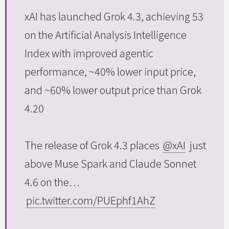
xAI has launched Grok 4.3, achieving 53
on the Artificial Analysis Intelligence
Index with improved agentic
performance, ~40% lower input price,
and ~60% lower output price than Grok
4.20
The release of Grok 4.3 places
@xAI
just
above Muse Spark and Claude Sonnet
4.6 on the…
pic.twitter.com/PUEphf1AhZ