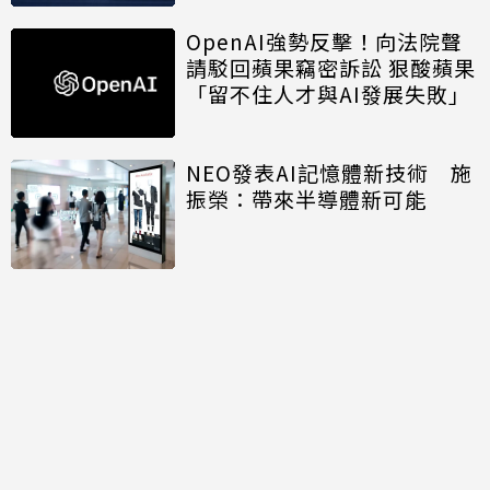
OpenAI強勢反擊！向法院聲
請駁回蘋果竊密訴訟 狠酸蘋果
「留不住人才與AI發展失敗」
NEO發表AI記憶體新技術 施
振榮：帶來半導體新可能
開口免打字 Big Tech押注語
音主導AI未來
討論區