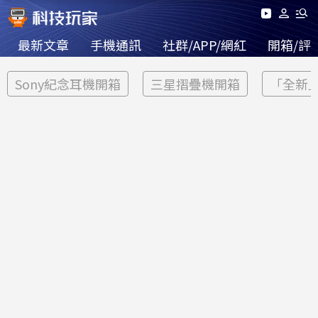
最新文章
手機通訊
社群/APP/網紅
開箱/評
Sony紀念耳機開箱
三星摺疊機開箱
「全新