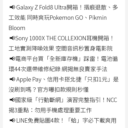
📢 Galaxy Z Fold8 Ultra開箱！摺痕退散、多
工效能 同時爽玩Pokemon GO、Pikmin
Bloom
📢Sony 1000X THE COLLEXION耳機開箱！
工地實測降噪效果 空間音訊秒置身電影院
📢電商平台買「全新庫存機」踩雷！電池循
環44次還帶維修紀錄 網揭無良賣家手法
📢 Apple Pay、信用卡搭北捷「只扣1元」是
沒刷到嗎？官方曝扣款規則秒懂
📢國家級「行動斷網」演習完整指引！NCC
揭3重點：勿用手機處理重要工作
📢 LINE免費貼圖4款！「蛤」字必下載爽用