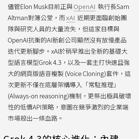
儘管Elon Musk目前正與
OpenAI
執行長Sam
Altman對簿公堂，而
xAI
近期更面臨創始團
隊與研究人員的大量流失，但這家目標與
OpenAI抗衡的AI新創公司顯然沒有放慢產品
迭代更新腳步。xAI於稍早推出全新的基礎大
型語言模型Grok 4.3，以及一套主打快速且強
大的網頁版語音複製 (Voice Cloning)套件，這
次更新不僅在底層架構導入「常駐推理」
(Always-on reasoning)機制，更祭出極具破壞
性的低價API策略，意圖在競爭激烈的企業端
市場殺出一條血路。
Grok 4.3的核心進化：內建