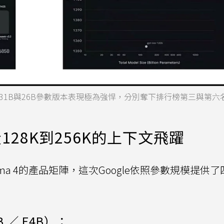
a 4的31B與26B參數版本表現極為強悍，分別奪下排行榜第三與第
28K到256K的上下文飛躍
Gemma 4的產品矩陣，這次Google依照參數規模提供
 ／ E4B）：