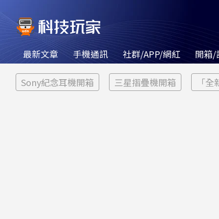
最新文章
手機通訊
社群/APP/網紅
開箱/
Sony紀念耳機開箱
三星摺疊機開箱
「全