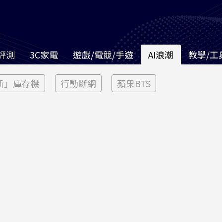
評測
3C家電
遊戲/電競/手遊
AI浪潮
教學/工
新」庫存機
行動斷網
蘋果BTS