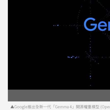
▲Google推出全新一代「Gemma 4」開源權重模型 (Open-w