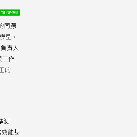
用LINE傳送
的同源
模型，
太區負責人
與工作
正的
準測
其效能甚