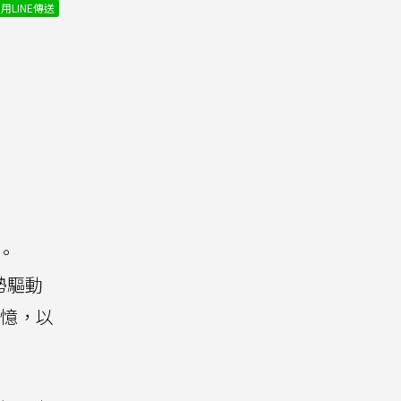
用LINE傳送
。
勢驅動
記憶，以