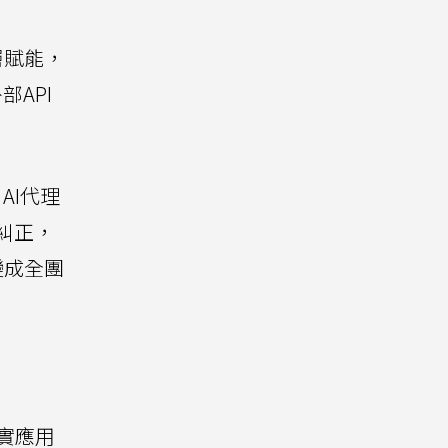
層賦能，
API
AI代理
糾正，
，變成全團
真實應用