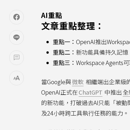
AI重點
文章重點整理：
重點一：
OpenAI推出Works
重點二：
新功能具備持久記憶
重點三：
Workspace Ag
當Google與
微軟
相繼端出企業級的
OpenAI正式在
ChatGPT
中推出
全
的新功能，打破過去AI只能「被動
及24小時跨工具執行任務的能力。