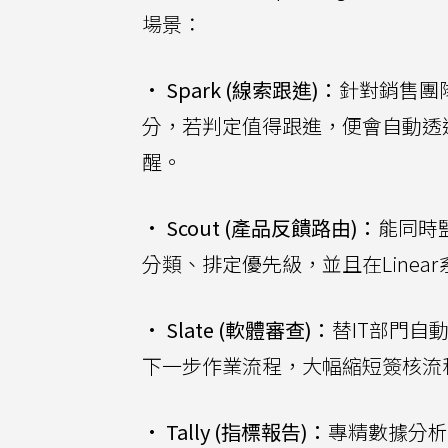
場景：
•
Spark (線索跟進)：
針對銷售團
分，若判定值得跟進，便會自動透過G
醒。
•
Scout (產品反饋路由)：
能同時
分類、排定優先級，並且在Line
•
Slate (軟體審查)：
替IT部門自
下一步作業流程，大幅縮短簽核流
•
Tally (指標報告)：
專精數據分析，