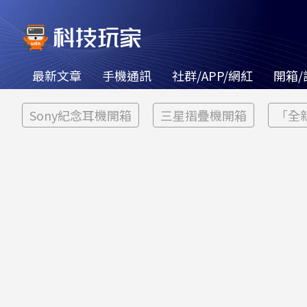
最新文章
手機通訊
社群/APP/網紅
開箱/
Sony紀念耳機開箱
三星摺疊機開箱
「全