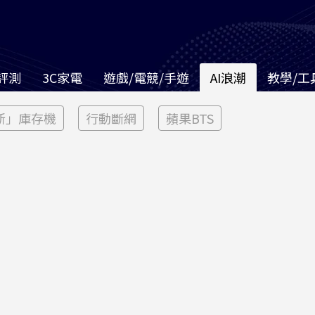
評測
3C家電
遊戲/電競/手遊
AI浪潮
教學/工
新」庫存機
行動斷網
蘋果BTS