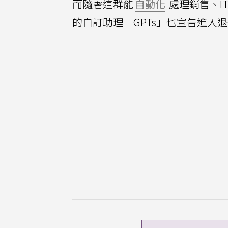
而隨著這群能
自動化
處理銷售、I
的自訂助理「GPTs」也宣告進入