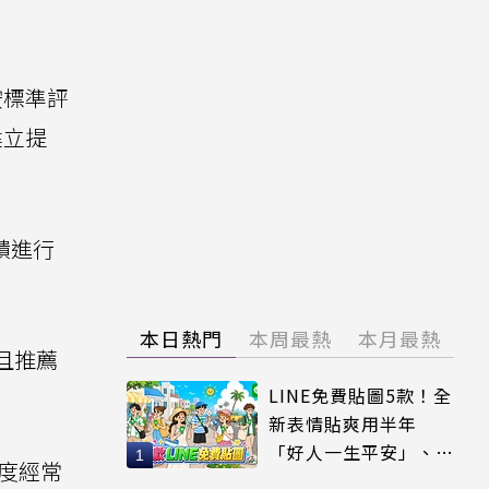
按標準評
建立提
饋進行
本日熱門
本周最熱
本月最熱
且推薦
LINE免費貼圖5款！全
新表情貼爽用半年
「好人一生平安」、
年度經常
「好熱」必用