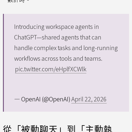
Introducing workspace agents in
ChatGPT—shared agents that can
handle complex tasks and long-running
workflows across tools and teams.
pic.twitter.com/eHplfXCWlk
— OpenAI (@OpenAI)
April 22, 2026
從「被動聊天」到「主動執