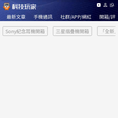
最新文章
手機通訊
社群/APP/網紅
開箱/評
Sony紀念耳機開箱
三星摺疊機開箱
「全新