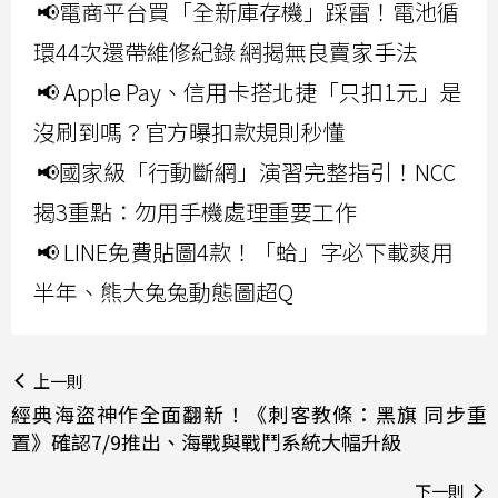
📢電商平台買「全新庫存機」踩雷！電池循
環44次還帶維修紀錄 網揭無良賣家手法
📢 Apple Pay、信用卡搭北捷「只扣1元」是
沒刷到嗎？官方曝扣款規則秒懂
📢國家級「行動斷網」演習完整指引！NCC
揭3重點：勿用手機處理重要工作
📢 LINE免費貼圖4款！「蛤」字必下載爽用
半年、熊大兔兔動態圖超Q
上一則
經典海盜神作全面翻新！《刺客教條：黑旗 同步重
置》確認7/9推出、海戰與戰鬥系統大幅升級
下一則