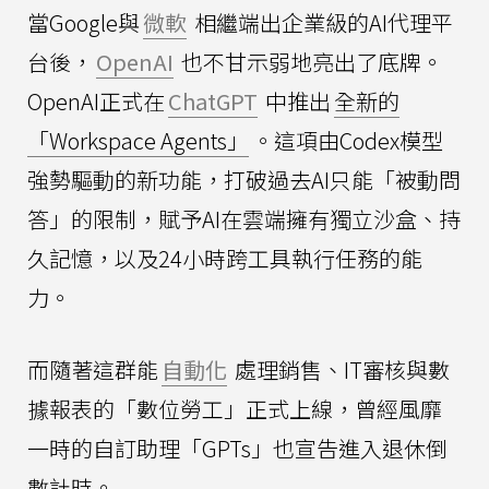
當Google與
微軟
相繼端出企業級的AI代理平
台後，
OpenAI
也不甘示弱地亮出了底牌。
OpenAI正式在
ChatGPT
中推出
全新的
「Workspace Agents」
。這項由Codex模型
強勢驅動的新功能，打破過去AI只能「被動問
答」的限制，賦予AI在雲端擁有獨立沙盒、持
久記憶，以及24小時跨工具執行任務的能
力。
而隨著這群能
自動化
處理銷售、IT審核與數
據報表的「數位勞工」正式上線，曾經風靡
一時的自訂助理「GPTs」也宣告進入退休倒
數計時。