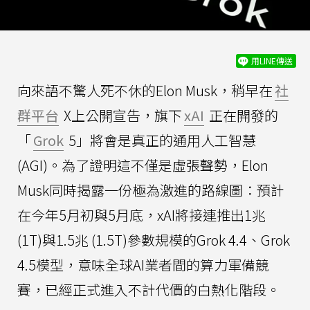
用LINE傳送
向來語不驚人死不休的Elon Musk，稍早在
社
群平台
X上公開宣告，旗下
xAI
正在開發的
「
Grok
5」將會是真正的通用人工智慧
(AGI)。為了證明這不僅是虛張聲勢，Elon
Musk同時揭露一份極為激進的路線圖：預計
在今年5月初與5月底，xAI將接連推出1兆
(1T)與1.5兆 (1.5T)參數規模的Grok 4.4、Grok
4.5模型，意味全球AI業者間的算力軍備競
賽，已經正式進入不計代價的白熱化階段。