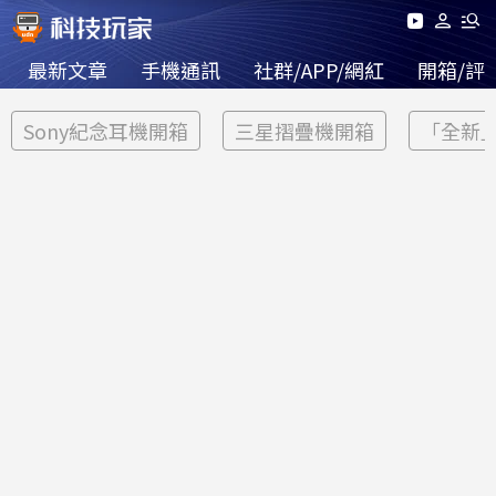
最新文章
手機通訊
社群/APP/網紅
開箱/評
Sony紀念耳機開箱
三星摺疊機開箱
「全新