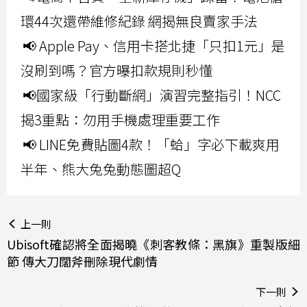
環44次還帶維修紀錄 網揭無良賣家手法
📢 Apple Pay、信用卡搭北捷「只扣1元」是
沒刷到嗎？官方曝扣款規則秒懂
📢國家級「行動斷網」演習完整指引！NCC
揭3重點：勿用手機處理重要工作
📢 LINE免費貼圖4款！「蛤」字必下載爽用
半年、熊大兔兔動態圖超Q
上一則
Ubisoft確認將全面揭曉《刺客教條：黑旗》重製版細
節 傳大刀闊斧刪除現代劇情
下一則