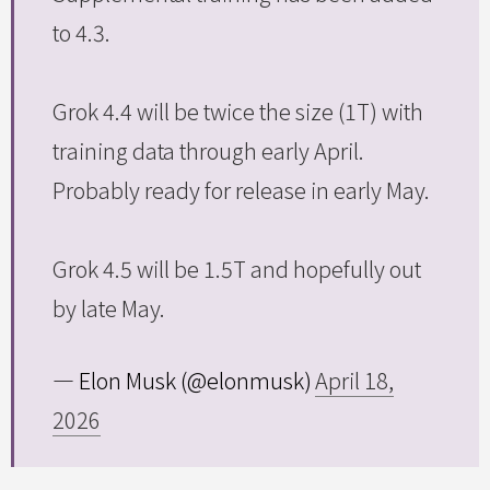
to 4.3.
Grok 4.4 will be twice the size (1T) with
training data through early April.
Probably ready for release in early May.
Grok 4.5 will be 1.5T and hopefully out
by late May.
— Elon Musk (@elonmusk)
April 18,
2026