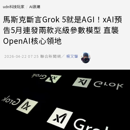
udn科技玩家
AI浪潮
馬斯克斷言Grok 5就是AGI！xAI預
告5月連發兩款兆級參數模型 直襲
OpenAI核心領地
2026-04-22 07:25
聯合新聞網／
楊又肇