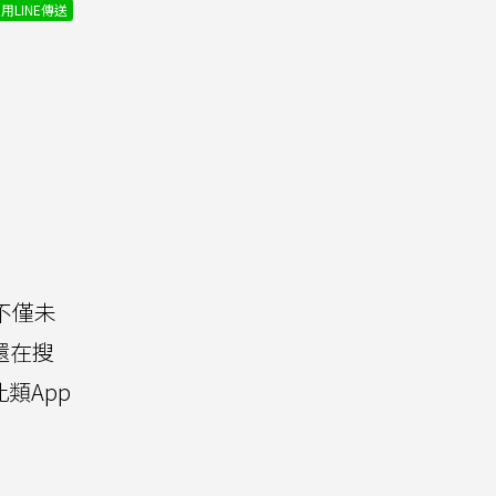
用LINE傳送
不僅未
還在搜
類App