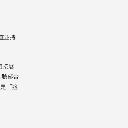
。
審查並持
材直接展
的臉部合
然是「適