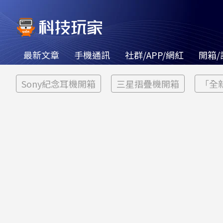
最新文章
手機通訊
社群/APP/網紅
開箱/
Sony紀念耳機開箱
三星摺疊機開箱
「全