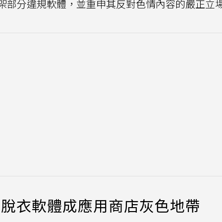
架部分違規軟體，並重申其反對色情內容的嚴正立
I脫衣軟體成應用商店灰色地帶