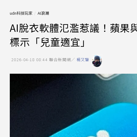
udn科技玩家
AI浪潮
AI脫衣軟體氾濫惹議！蘋果與
標示「兒童適宜」
2026-04-18 08:44
聯合新聞網／
楊又肇