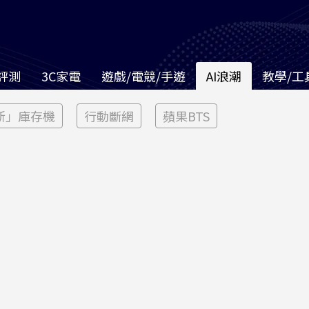
評測
3C家電
遊戲/電競/手遊
AI浪潮
教學/工
新」庫存機
行動斷網
蘋果BTS