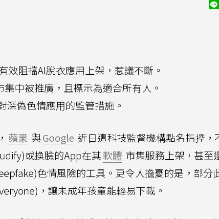
控未有效阻擋AI脫衣應用上架，惹議不斷。
在市集中被推廣，且標示為適合所有人。
對深偽色情應用的監管措施。
，
蘋果
與
Google
近日遭科技監督機構點名指控，
dify)或換臉的App在其
軟體
市集服務上架，甚至
eepfake)色情風險的工具。更令人擔憂的是，部分此
 Everyone)，讓未成年孩童能輕易下載。