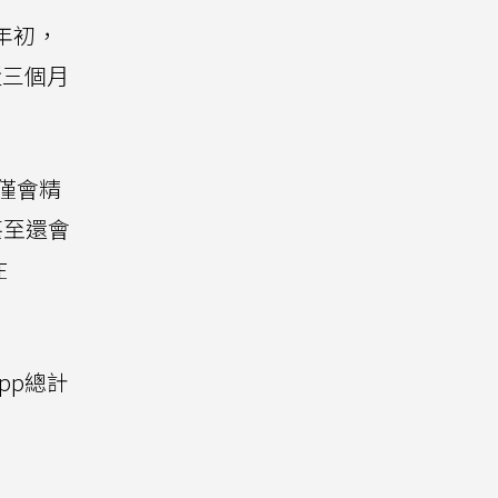
年初，
而近三個月
不僅會精
甚至還會
在
pp總計