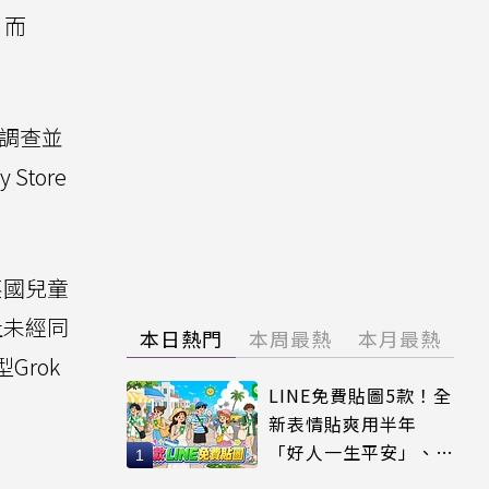
。而
行調查並
Store
英國兒童
止未經同
本日熱門
本周最熱
本月最熱
Grok
LINE免費貼圖5款！全
新表情貼爽用半年
「好人一生平安」、
「好熱」必用