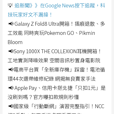
💡
追新聞》》在Google News按下追蹤，科
技玩家好文不漏接！
📢 Galaxy Z Fold8 Ultra開箱！摺痕退散、多
工效能 同時爽玩Pokemon GO、Pikmin
Bloom
📢Sony 1000X THE COLLEXION耳機開箱！
工地實測降噪效果 空間音訊秒置身電影院
📢電商平台買「全新庫存機」踩雷！電池循
環44次還帶維修紀錄 網揭無良賣家手法
📢 Apple Pay、信用卡搭北捷「只扣1元」是
沒刷到嗎？官方曝扣款規則秒懂
📢國家級「行動斷網」演習完整指引！NCC