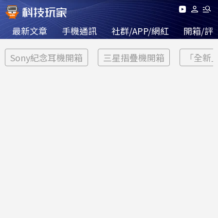
最新文章
手機通訊
社群/APP/網紅
開箱/評
Sony紀念耳機開箱
三星摺疊機開箱
「全新