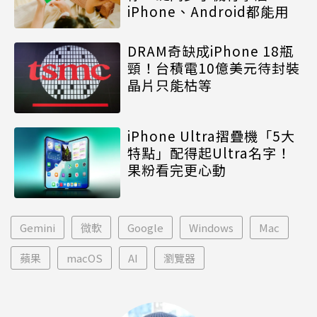
iPhone、Android都能用
DRAM奇缺成iPhone 18瓶
頸！台積電10億美元待封裝
晶片只能枯等
iPhone Ultra摺疊機「5大
特點」配得起Ultra名字！
果粉看完更心動
Gemini
微軟
Google
Windows
Mac
蘋果
macOS
AI
瀏覽器