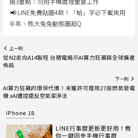
揭3重點：勿用手機處理重要工作
📢 LINE免費貼圖4款！「蛤」字必下載爽用
半年、熊大兔兔動態圖超Q
上一則
從N2走向A14製程 台積電揭示AI算力狂潮與全球擴產
佈局
下一則
AI算力狂飆的環保代價！未獲許可擅用27座燃氣發電
機 xAI遭控違反空氣潔淨法
iPhone 18
LINE行事曆更新更好用！教
你一鍵同步手機行事曆