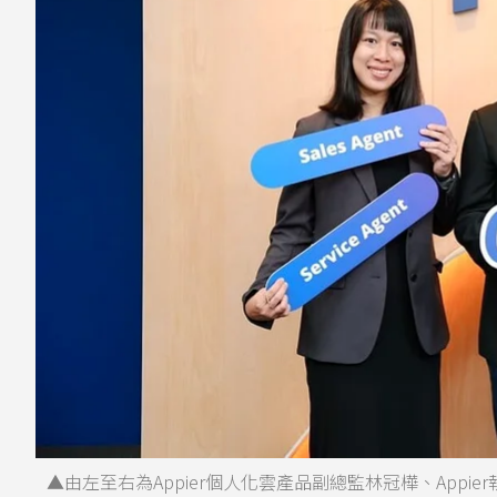
▲由左至右為Appier個人化雲產品副總監林冠樺、Appie