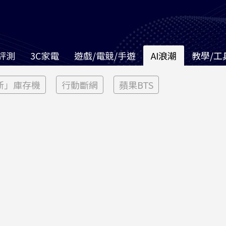
評測
3C家電
遊戲/電競/手遊
AI浪潮
教學/工
新」庫存機
行動斷網
蘋果BTS