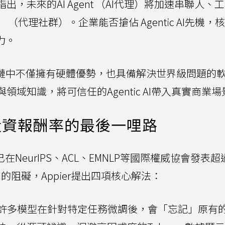
指出，未來的AI Agent （AI代理）將加速串聯人、
ty」 （代理社群）。企業能否搶佔 Agentic AI先機
力。
業鏈中不僅擁有硬體優勢，也具備解決世界級問題的
與領域知識，將可信任的Agentic AI帶入真實商業
投資報酬率的最後一哩路
已在NeurIPS、ACL、EMNLP等國際權威協會發表超
AI的阻礙，Appier提出四項核心解法：
許多模型在針對特定任務微調後，會「忘記」原有