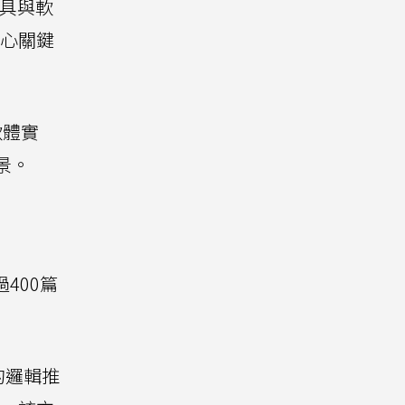
工具與軟
，核心關鍵
軟體實
場景。
過400篇
的邏輯推