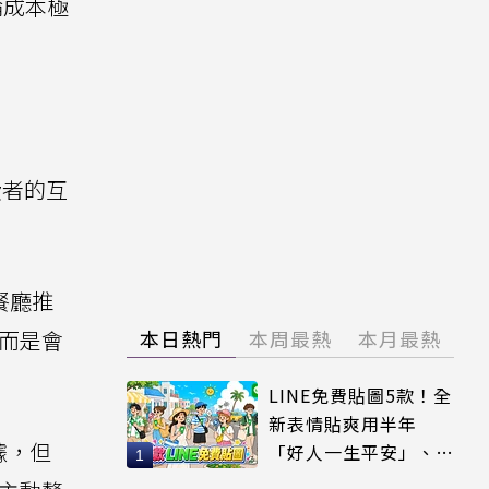
論成本極
費者的互
節餐廳推
，而是會
本日熱門
本周最熱
本月最熱
LINE免費貼圖5款！全
新表情貼爽用半年
據，但
「好人一生平安」、
「好熱」必用