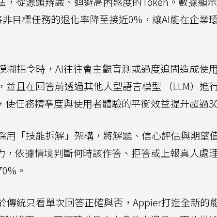
方法，從源頭辨識、迴避高困惑度的Token。數據顯
非目標任務的退化率降至接近0%，讓AI能在企業
模糊指令時，AI往往會主觀盲測或過度追問造成使
饋，並且在回答前透過其他大型語言模型 （LLM）進
，使任務精準度與使用者體驗的平衡效益提升超過3
er採用「技能拆解」架構，將解題、信心評估與期望
能力，依據情境判斷何時該作答、拒答或上報真人處
0%。
傳統只看單次回答正確與否，Appier打造全新的