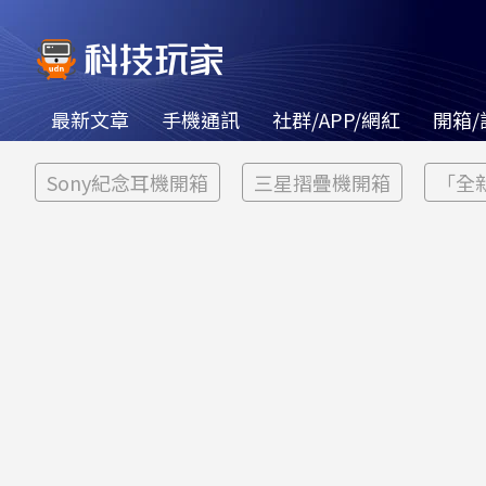
最新文章
手機通訊
社群/APP/網紅
開箱/
Sony紀念耳機開箱
三星摺疊機開箱
「全