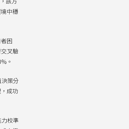
示，該方
環境中穩
用者困
行交叉驗
0%。
值決策分
理，成功
能力校準