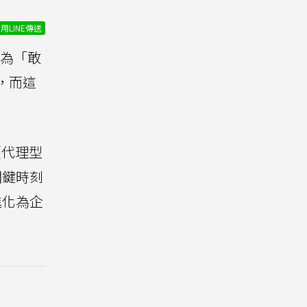
用LINE傳送
變為「敢
，而這
（代理型
關鍵時刻
進化為企