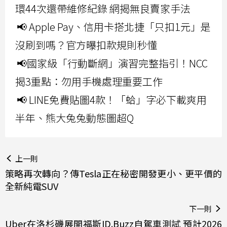
環44次還帶維修紀錄 網揭無良賣家手法
📢 Apple Pay、信用卡搭北捷「只扣1元」是
沒刷到嗎？官方曝扣款規則秒懂
📢國家級「行動斷網」演習完整指引！NCC
揭3重點：勿用手機處理重要工作
📢 LINE免費貼圖4款！「蛤」字必下載爽用
半年、熊大兔兔動態圖超Q
上一則
策略再次轉向？傳Tesla正在秘密開發更小、更平價的
全新純電SUV
下一則
Uber在洛杉磯展開福斯ID.Buzz自駕車測試 預計2026