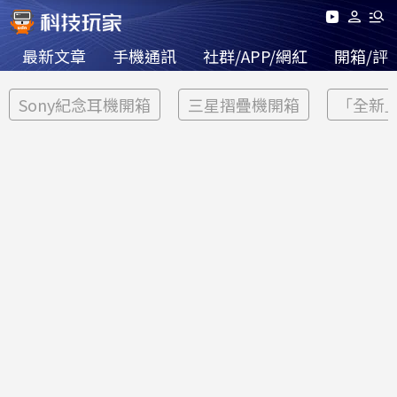
最新文章
手機通訊
社群/APP/網紅
開箱/評
Sony紀念耳機開箱
三星摺疊機開箱
「全新