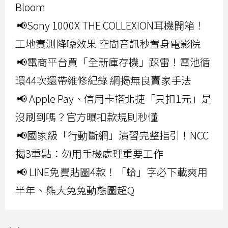
Bloom
📢Sony 1000X THE COLLEXION耳機開箱！
工地實測降噪效果 空間音訊秒置身電影院
📢電商平台買「全新庫存機」踩雷！電池循
環44次還帶維修紀錄 網揭無良賣家手法
📢 Apple Pay、信用卡搭北捷「只扣1元」是
沒刷到嗎？官方曝扣款規則秒懂
📢國家級「行動斷網」演習完整指引！NCC
揭3重點：勿用手機處理重要工作
📢 LINE免費貼圖4款！「蛤」字必下載爽用
半年、熊大兔兔動態圖超Q