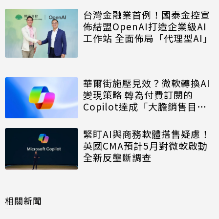
台灣金融業首例！國泰金控宣
佈結盟OpenAI打造企業級AI
工作站 全面佈局「代理型AI」
華爾街施壓見效？微軟轉換AI
變現策略 轉為付費訂閱的
Copilot達成「大膽銷售目
標」
緊盯AI與商務軟體搭售疑慮！
英國CMA預計5月對微軟啟動
全新反壟斷調查
相關新聞