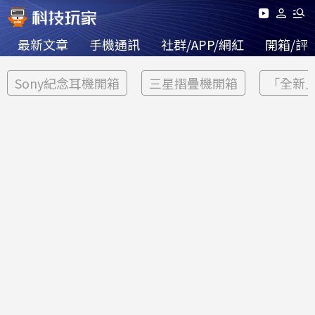
最新文章
手機通訊
社群/APP/網紅
開箱/評
Sony紀念耳機開箱
三星摺疊機開箱
「全新