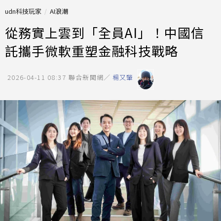
udn科技玩家
AI浪潮
從務實上雲到「全員AI」！中國信
託攜手微軟重塑金融科技戰略
2026-04-11 08:37
聯合新聞網／
楊又肇