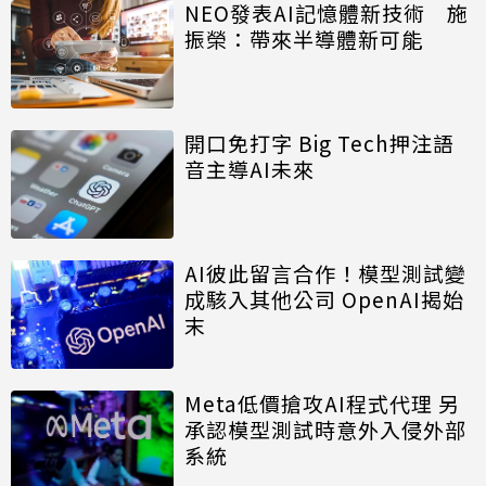
NEO發表AI記憶體新技術 施
振榮：帶來半導體新可能
開口免打字 Big Tech押注語
音主導AI未來
AI彼此留言合作！模型測試變
成駭入其他公司 OpenAI揭始
末
Meta低價搶攻AI程式代理 另
承認模型測試時意外入侵外部
系統