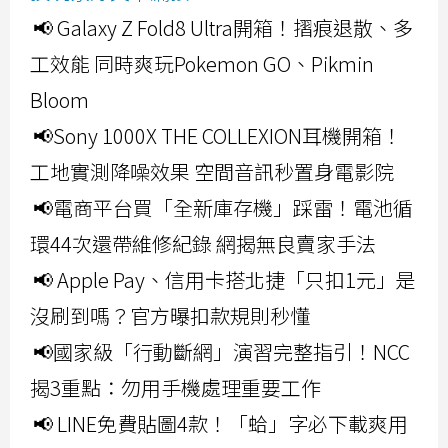
📢 Galaxy Z Fold8 Ultra開箱！摺痕退散、多
工效能 同時爽玩Pokemon GO、Pikmin
Bloom
📢Sony 1000X THE COLLEXION耳機開箱！
工地實測降噪效果 空間音訊秒置身電影院
📢電商平台買「全新庫存機」踩雷！電池循
環44次還帶維修紀錄 網揭無良賣家手法
📢 Apple Pay、信用卡搭北捷「只扣1元」是
沒刷到嗎？官方曝扣款規則秒懂
📢國家級「行動斷網」演習完整指引！NCC
揭3重點：勿用手機處理重要工作
📢 LINE免費貼圖4款！「蛤」字必下載爽用