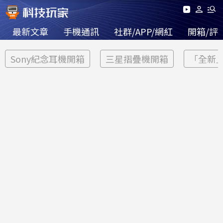
最新文章
手機通訊
社群/APP/網紅
開箱/評
Sony紀念耳機開箱
三星摺疊機開箱
「全新