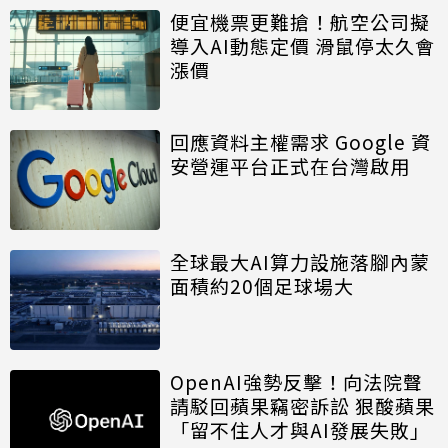
便宜機票更難搶！航空公司擬
導入AI動態定價 滑鼠停太久會
漲價
回應資料主權需求 Google 資
安營運平台正式在台灣啟用
全球最大AI算力設施落腳內蒙
面積約20個足球場大
OpenAI強勢反擊！向法院聲
請駁回蘋果竊密訴訟 狠酸蘋果
「留不住人才與AI發展失敗」