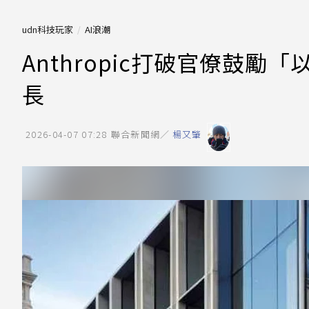
udn科技玩家
AI浪潮
Anthropic打破官僚鼓
長
2026-04-07 07:28
聯合新聞網／
楊又肇