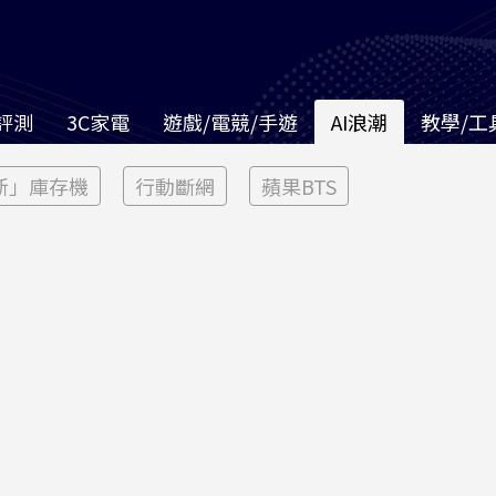
評測
3C家電
遊戲/電競/手遊
AI浪潮
教學/工
新」庫存機
行動斷網
蘋果BTS