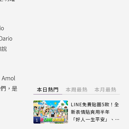
o
rio
的說
mol
他們，是
本日熱門
本周最熱
本月最熱
LINE免費貼圖5款！全
新表情貼爽用半年
「好人一生平安」、
「好熱」必用