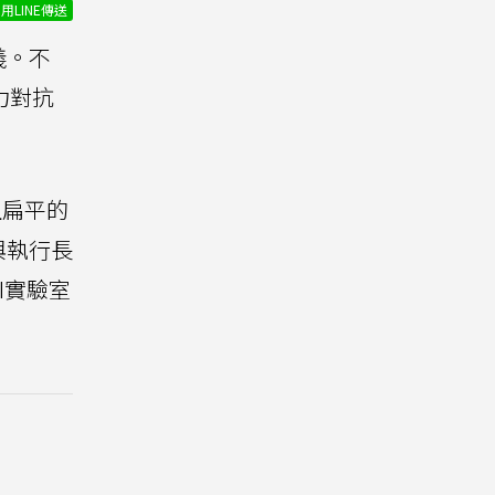
用LINE傳送
義。不
力對抗
明且扁平的
與執行長
I實驗室