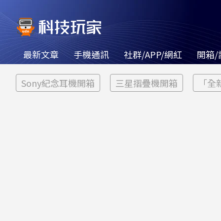
最新文章
手機通訊
社群/APP/網紅
開箱/
Sony紀念耳機開箱
三星摺疊機開箱
「全