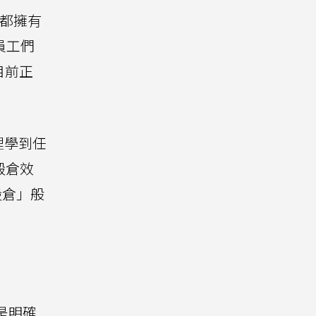
上，都擁有
員工們
目前正
裡學到任
穀倉效
穀倉」般
化是明確