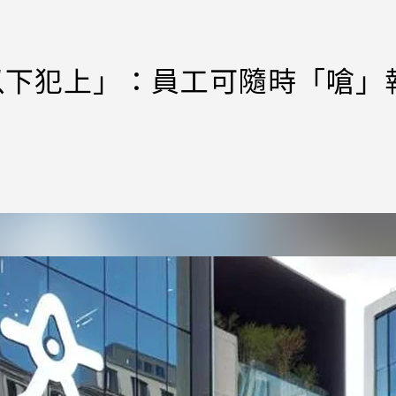
勵「以下犯上」：員工可隨時「嗆」