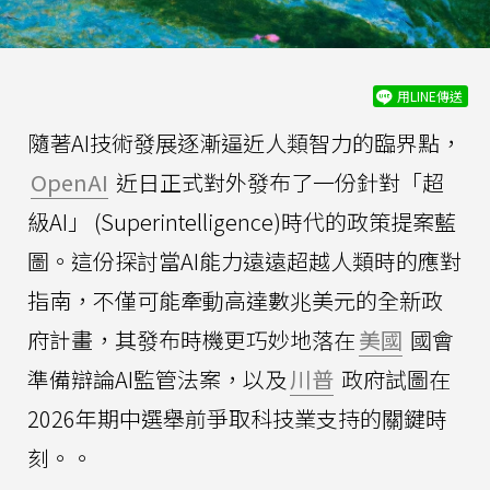
用LINE傳送
隨著AI技術發展逐漸逼近人類智力的臨界點，
OpenAI
近日正式對外發布了一份針對「超
級AI」 (Superintelligence)時代的政策提案藍
圖。這份探討當AI能力遠遠超越人類時的應對
指南，不僅可能牽動高達數兆美元的全新政
府計畫，其發布時機更巧妙地落在
美國
國會
準備辯論AI監管法案，以及
川普
政府試圖在
2026年期中選舉前爭取科技業支持的關鍵時
刻。。