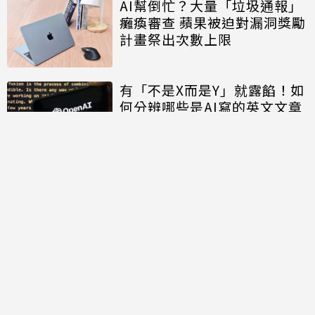
AI幫倒忙？大量「垃圾通報」
癱瘓審查 蘋果被迫對漏洞獎勵
計畫祭出次數上限
有「不是X而是Y」就露餡！如
何分辨哪些是AI寫的英文文章
討論區
共有
0
則留言