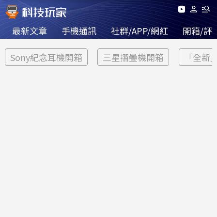
最新文章
手機通訊
社群/APP/網紅
開箱/評
Sony紀念耳機開箱
三星摺疊機開箱
「全新