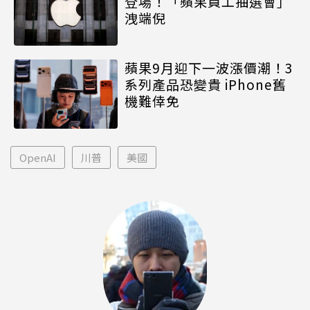
登場！「蘋果員工抽選會」
洩端倪
蘋果9月迎下一波漲價潮！3
系列產品恐變貴 iPhone舊
機難倖免
OpenAI
川普
美國