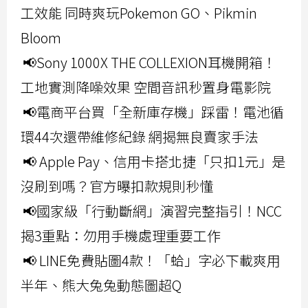
工效能 同時爽玩Pokemon GO、Pikmin
Bloom
📢Sony 1000X THE COLLEXION耳機開箱！
工地實測降噪效果 空間音訊秒置身電影院
📢電商平台買「全新庫存機」踩雷！電池循
環44次還帶維修紀錄 網揭無良賣家手法
📢 Apple Pay、信用卡搭北捷「只扣1元」是
沒刷到嗎？官方曝扣款規則秒懂
📢國家級「行動斷網」演習完整指引！NCC
揭3重點：勿用手機處理重要工作
📢 LINE免費貼圖4款！「蛤」字必下載爽用
半年、熊大兔兔動態圖超Q