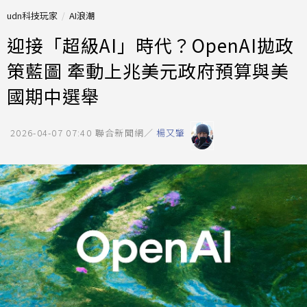
udn科技玩家
AI浪潮
迎接「超級AI」時代？OpenAI拋政
策藍圖 牽動上兆美元政府預算與美
國期中選舉
2026-04-07 07:40
聯合新聞網／
楊又肇