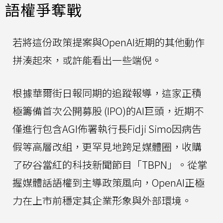
語權爭奪戰
若將這份政策提案與OpenAI近期的其他動作
拼湊起來，或許能看出一些端倪。
根據華爾街日報同期的追蹤報導，這家正積
極籌備首次公開募股 (IPO)的AI巨頭，近期不
僅進行包含AGI佈署執行長Fidji Simo因病告
假等高層改組，更罕見地跨足媒體圈，收購
了矽谷當紅的科技新聞節目「TBPN」。從掌
握媒體話語權到主導政策風向，OpenAI正極
力在上市前穩定其企業形象與外部環境。