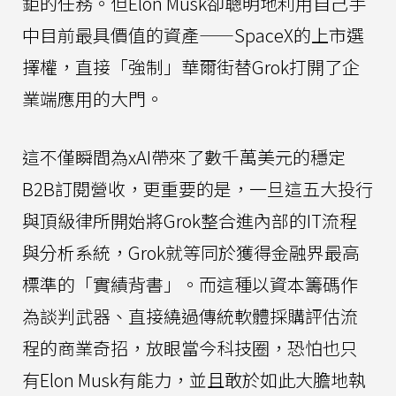
鉅的任務。但Elon Musk卻聰明地利用自己手
中目前最具價值的資產——SpaceX的上市選
擇權，直接「強制」華爾街替Grok打開了企
業端應用的大門。
這不僅瞬間為xAI帶來了數千萬美元的穩定
B2B訂閱營收，更重要的是，一旦這五大投行
與頂級律所開始將Grok整合進內部的IT流程
與分析系統，Grok就等同於獲得金融界最高
標準的「實績背書」。而這種以資本籌碼作
為談判武器、直接繞過傳統軟體採購評估流
程的商業奇招，放眼當今科技圈，恐怕也只
有Elon Musk有能力，並且敢於如此大膽地執