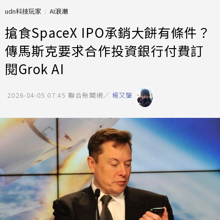
udn科技玩家
AI浪潮
搶食SpaceX IPO承銷大餅有條件？
傳馬斯克要求合作投資銀行付費訂
閱Grok AI
2026-04-05 07:45
聯合新聞網／
楊又肇