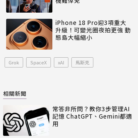
機難倖免
iPhone 18 Pro迎3項重大
升級！可變光圈夜拍更強 動
態島大幅縮小
Grok
SpaceX
xAI
馬斯克
相關新聞
常答非所問？教你3步管理AI
記憶 ChatGPT、Gemini都適
用