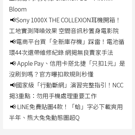
Bloom
📢Sony 1000X THE COLLEXION耳機開箱！
工地實測降噪效果 空間音訊秒置身電影院
📢電商平台買「全新庫存機」踩雷！電池循
環44次還帶維修紀錄 網揭無良賣家手法
📢 Apple Pay、信用卡搭北捷「只扣1元」是
沒刷到嗎？官方曝扣款規則秒懂
📢國家級「行動斷網」演習完整指引！NCC
揭3重點：勿用手機處理重要工作
📢 LINE免費貼圖4款！「蛤」字必下載爽用
半年、熊大兔兔動態圖超Q