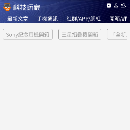
最新文章
手機通訊
社群/APP/網紅
開箱/評
Sony紀念耳機開箱
三星摺疊機開箱
「全新