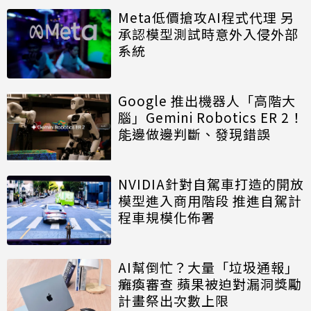
Meta低價搶攻AI程式代理 另
承認模型測試時意外入侵外部
系統
Google 推出機器人「高階大
腦」Gemini Robotics ER 2！
能邊做邊判斷、發現錯誤
NVIDIA針對自駕車打造的開放
模型進入商用階段 推進自駕計
程車規模化佈署
AI幫倒忙？大量「垃圾通報」
癱瘓審查 蘋果被迫對漏洞獎勵
計畫祭出次數上限