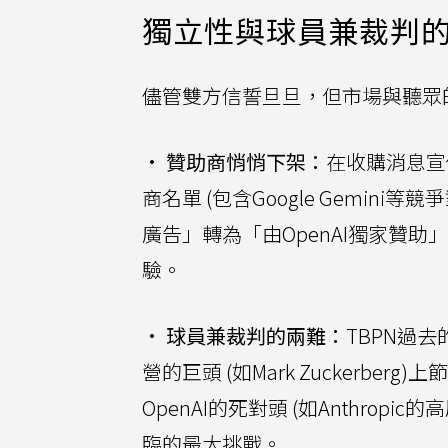
獨立性與球員兼裁判
儘管雙方信誓旦旦，但市場與聽眾
•
贊助商悄悄下架：
在收購消息宣
商名單 (包含Google Gemin
廣告」轉為「由OpenAI獨家贊
驗。
•
球員兼裁判的兩難：
TBPN過
營的巨頭 (如Mark Zuckerb
OpenAI的死對頭 (如Anthro
臨的最大挑戰。