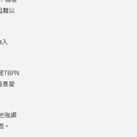
時且難以
納入
諾TBPN
最喜愛
。他強調
間。