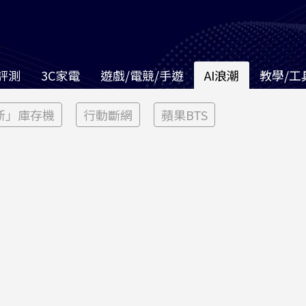
評測
3C家電
遊戲/電競/手遊
AI浪潮
教學/工
新」庫存機
行動斷網
蘋果BTS