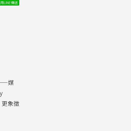
用LINE傳送
——媒
y
台，更象徵