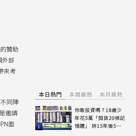
有的贊助
賴外部
帶來考
本日熱門
本周最熱
本月最熱
請不同陣
你敢投資嗎？18歲少
或是邀請
年花5萬「囤貨20條記
PN面
憶體」 拚15年後5倍
賣出