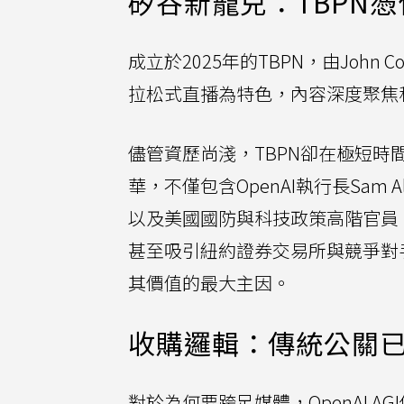
矽谷新寵兒：TBPN憑
成立於2025年的TBPN，由John 
拉松式直播為特色，內容深度聚焦
儘管資歷尚淺，TBPN卻在極短
華，不僅包含OpenAI執行長Sam 
以及美國國防與科技政策高階官員
甚至吸引紐約證券交易所與競爭對手Go
其價值的最大主因。
收購邏輯：傳統公關
對於為何要跨足媒體，OpenAI AG