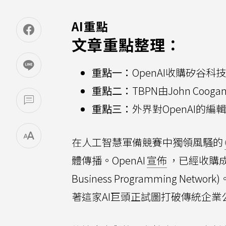
AI重點
文章重點整理：
重點一：
OpenAI收購矽谷
重點二：
TBPN由John Coo
重點三：
外界對OpenAI的
在人工智慧軍備競賽中獨領風騷的
體傳播。OpenAI
宣佈
，已經收購成立
Business Programming 
著這家AI巨頭正試圖打破傳統企