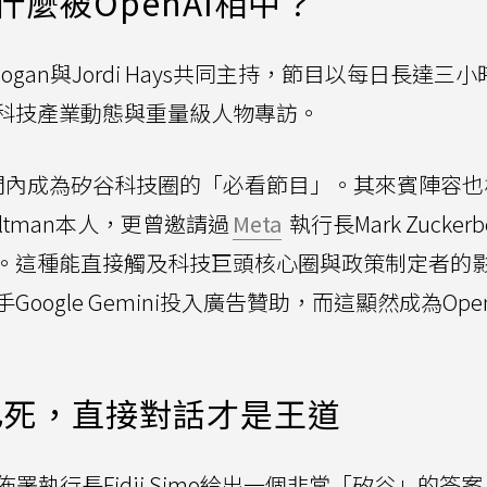
什麼被OpenAI相中？
Coogan與Jordi Hays共同主持，節目以每日長達三
科技產業動態與重量級人物專訪。
時間內成為矽谷科技圈的「必看節目」。其來賓陣容也
Altman本人，更曾邀請過
Meta
執行長Mark Zuckerb
。這種能直接觸及科技巨頭核心圈與政策制定者的
ogle Gemini投入廣告贊助，而這顯然成為Open
已死，直接對話才是王道
I佈署執行長Fidji Simo給出一個非常「矽谷」的答