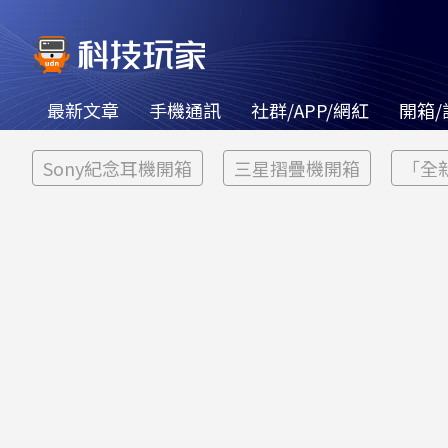
最新文章
手機通訊
社群/APP/網紅
開箱/
Sony紀念耳機開箱
三星摺疊機開箱
「全