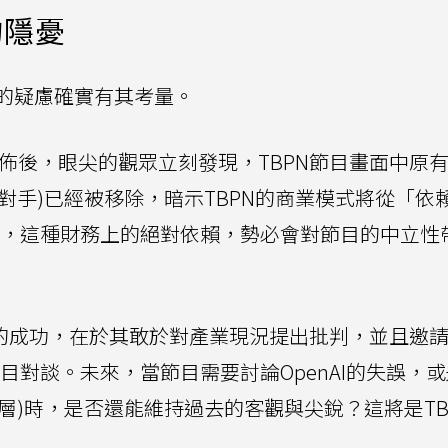
的隱憂
的疑慮確實有其考量。
佈後，眼尖的觀眾立刻發現，TBPN節目畫面中原
i等競爭對手)已經被移除，暗示TBPN的商業模式將從「依
助」，這種財務上的絕對依賴，勢必會對節目的中立性
去的成功，在於其敢於對產業現況提出批判，並且邀
erg)上節目對談。未來，當節目需要討論OpenAI的失誤，
pic的高層)時，是否還能維持過去的客觀與尖銳？這將是TB