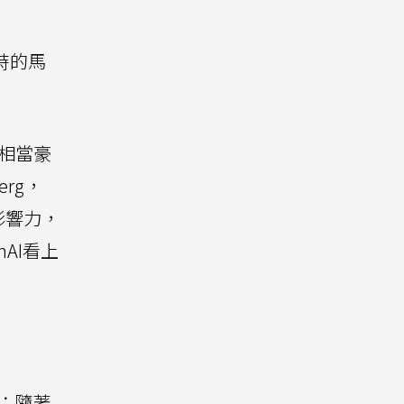
小時的馬
相當豪
erg，
影響力，
AI看上
案：隨著