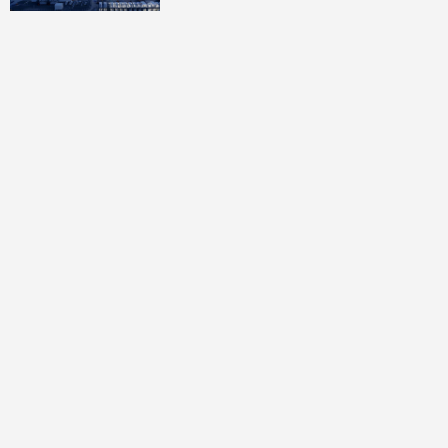
討論區
共有
0
則留言
規範
回覆
還沒有留言，成為第一個發言的人吧！