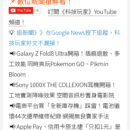
📌 數位新聞搶鮮看！
訂閱《科技玩家》YouTube
頻道！
💡
追新聞》》在Google News按下追蹤，科
技玩家好文不漏接！
📢 Galaxy Z Fold8 Ultra開箱！摺痕退散、多
工效能 同時爽玩Pokemon GO、Pikmin
Bloom
📢Sony 1000X THE COLLEXION耳機開箱！
工地實測降噪效果 空間音訊秒置身電影院
📢電商平台買「全新庫存機」踩雷！電池循
環44次還帶維修紀錄 網揭無良賣家手法
📢 Apple Pay、信用卡搭北捷「只扣1元」是