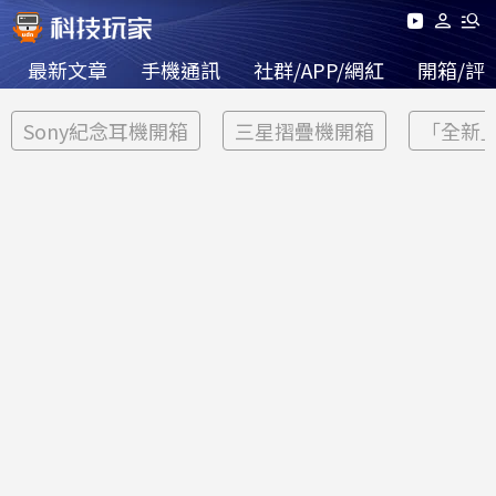
最新文章
手機通訊
社群/APP/網紅
開箱/評
Sony紀念耳機開箱
三星摺疊機開箱
「全新