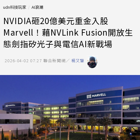
udn科技玩家
AI浪潮
NVIDIA砸20億美元重金入股
Marvell！藉NVLink Fusion開放生
態劍指矽光子與電信AI新戰場
2026-04-02 07:27
聯合新聞網／
楊又肇