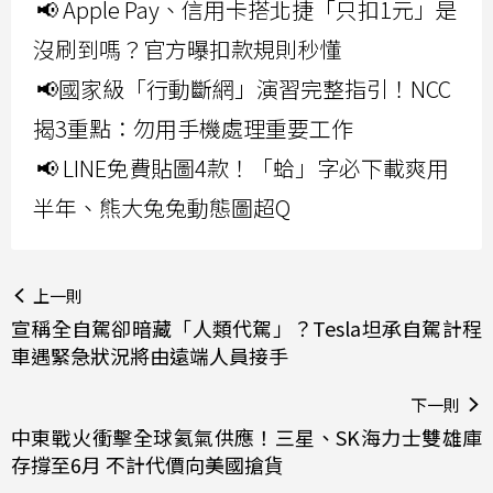
📢 Apple Pay、信用卡搭北捷「只扣1元」是
沒刷到嗎？官方曝扣款規則秒懂
📢國家級「行動斷網」演習完整指引！NCC
揭3重點：勿用手機處理重要工作
📢 LINE免費貼圖4款！「蛤」字必下載爽用
半年、熊大兔兔動態圖超Q
上一則
宣稱全自駕卻暗藏「人類代駕」？Tesla坦承自駕計程
車遇緊急狀況將由遠端人員接手
下一則
中東戰火衝擊全球氦氣供應！三星、SK海力士雙雄庫
存撐至6月 不計代價向美國搶貨