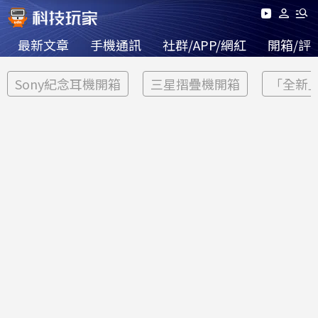
最新文章
手機通訊
社群/APP/網紅
開箱/評
Sony紀念耳機開箱
三星摺疊機開箱
「全新