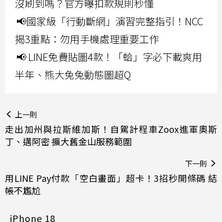
沒刷到嗎？官方曝扣款規則秒懂
📢國家級「行動斷網」演習完整指引！NCC
揭3重點：勿用手機處理重要工作
📢 LINE免費貼圖4款！「蛤」字必下載爽用
半年、熊大兔兔動態圖超Q
上一則
走出加州與拉斯維加斯！自駕計程車Zoox進軍奧斯
丁、邁阿密 擴大舊金山服務範圍
下一則
用LINE Pay付款「空白畫面」超卡！3招秒開條碼 結
帳不尷尬
iPhone 18