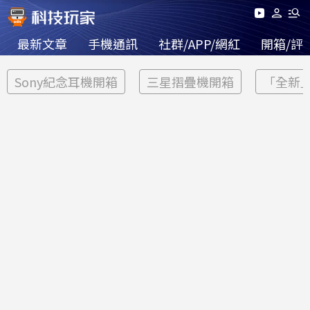
最新文章
手機通訊
社群/APP/網紅
開箱/評
Sony紀念耳機開箱
三星摺疊機開箱
「全新