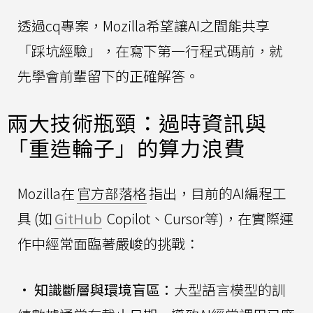
透過cq專案，Mozilla希望讓AI之間能共享
「踩坑經驗」，在寫下第一行程式碼前，就
先學會前輩留下的正確解答。
兩大技術瓶頸：過時資訊與
「重造輪子」的算力浪費
Mozilla在
官方部落格
指出，目前的AI編程工
具 (如
GitHub
Copilot、Cursor等)，在實際運
作中經常面臨著嚴峻的挑戰：
•
知識斷層與環境盲區：
大型語言模型的訓