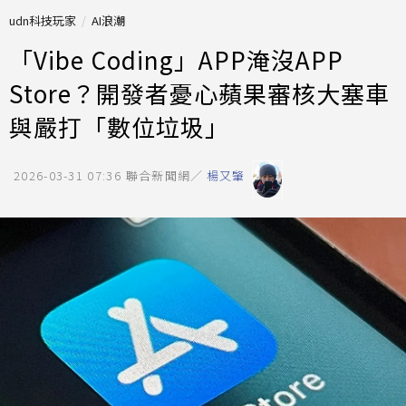
udn科技玩家
AI浪潮
「Vibe Coding」APP淹沒APP
Store？開發者憂心蘋果審核大塞車
與嚴打「數位垃圾」
2026-03-31 07:36
聯合新聞網／
楊又肇