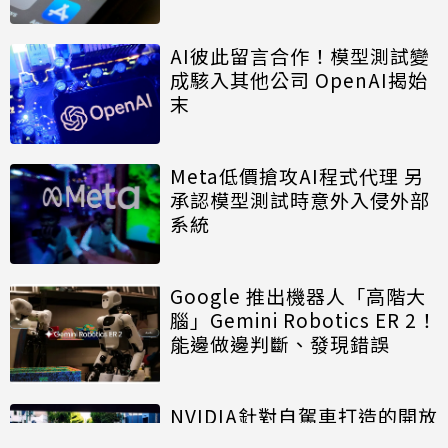
AI彼此留言合作！模型測試變
成駭入其他公司 OpenAI揭始
末
Meta低價搶攻AI程式代理 另
承認模型測試時意外入侵外部
系統
Google 推出機器人「高階大
腦」Gemini Robotics ER 2！
能邊做邊判斷、發現錯誤
NVIDIA針對自駕車打造的開放
模型進入商用階段 推進自駕計