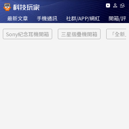
最新文章
手機通訊
社群/APP/網紅
開箱/評
Sony紀念耳機開箱
三星摺疊機開箱
「全新