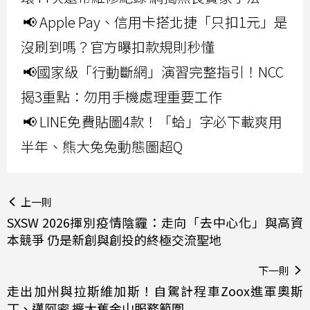
📢 Apple Pay、信用卡搭北捷「只扣1元」是
沒刷到嗎？官方曝扣款規則秒懂
📢國家級「行動斷網」演習完整指引！NCC
揭3重點：勿用手機處理重要工作
📢 LINE免費貼圖4款！「蛤」字必下載爽用
半年、熊大兔兔動態圖超Q
上一則
SXSW 2026揮別疫情陰霾：走向「去中心化」與高資
本競爭 仍是新創與創投的終極交流聖地
下一則
走出加州與拉斯維加斯！自駕計程車Zoox進軍奧斯
丁、邁阿密 擴大舊金山服務範圍