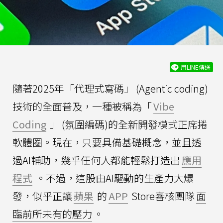
用LINE傳送
隨著2025年「代理式寫碼」 (Agentic coding)
技術的全面普及，一種被稱為「
Vibe
Coding
」 (氛圍編碼)的全新開發模式正席捲
軟體圈。現在，只要具備基礎概念，並且透
過AI輔助，幾乎任何人都能輕鬆打造出
應用
程式
。不過，這股由AI驅動的生產力大爆
發，似乎正讓
蘋果
的
APP
Store審核團隊
面
臨前所未有的壓力
。