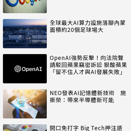
全球最大AI算力設施落腳內蒙
面積約20個足球場大
OpenAI強勢反擊！向法院聲
請駁回蘋果竊密訴訟 狠酸蘋果
「留不住人才與AI發展失敗」
NEO發表AI記憶體新技術 施
振榮：帶來半導體新可能
開口免打字 Big Tech押注語