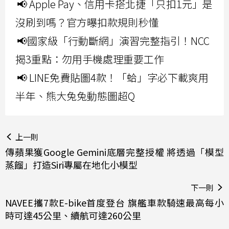
📢 Apple Pay、信用卡搭北捷「只扣1元」是
沒刷到嗎？官方曝扣款規則秒懂
📢國家級「行動斷網」演習完整指引！NCC
揭3重點：勿用手機處理重要工作
📢 LINE免費貼圖4款！「蛤」字必下載爽用
半年、熊大兔兔動態圖超Q
上一則
傳蘋果獲Google Gemini底層完整授權 將透過「模型
蒸餾」打造Siri專屬在地化小模型
下一則
NAVEE攜7款E-bike首度登台 旗艦車款騎速最高每小
時可達45公里、續航可達260公里