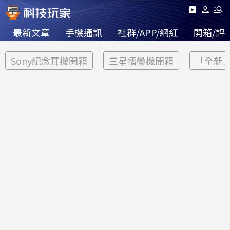
最新文章
手機通訊
社群/APP/網紅
開箱/評
Sony紀念耳機開箱
三星摺疊機開箱
「全新