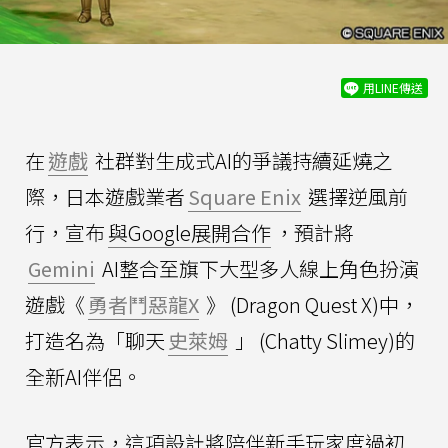
用LINE傳送
在
遊戲
社群對生成式AI的爭議持續延燒之
際，日本遊戲業者
Square Enix
選擇逆風前
行，宣布
與Google展開合作
，預計將
Gemini
AI整合至旗下大型多人線上角色扮演
遊戲《
勇者鬥惡龍X
》 (Dragon Quest X)中，
打造名為「聊天
史萊姆
」 (Chatty Slimey)的
全新AI伴侶。
官方表示，這項設計將陪伴新手玩家度過初