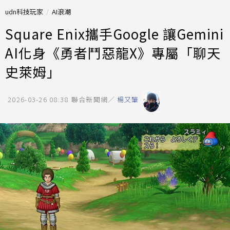
udn科技玩家
AI浪潮
Square Enix攜手Google 讓Gemini
AI化身《勇者鬥惡龍X》專屬「聊天
史萊姆」
2026-03-26 08:38
聯合新聞網／
楊又肇