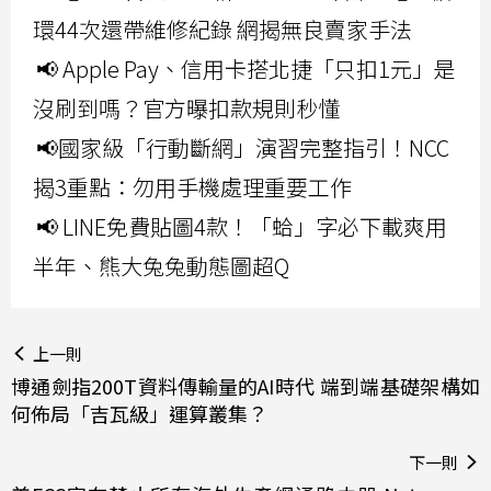
環44次還帶維修紀錄 網揭無良賣家手法
📢 Apple Pay、信用卡搭北捷「只扣1元」是
沒刷到嗎？官方曝扣款規則秒懂
📢國家級「行動斷網」演習完整指引！NCC
揭3重點：勿用手機處理重要工作
📢 LINE免費貼圖4款！「蛤」字必下載爽用
半年、熊大兔兔動態圖超Q
上一則
博通劍指200T資料傳輸量的AI時代 端到端基礎架構如
何佈局「吉瓦級」運算叢集？
下一則