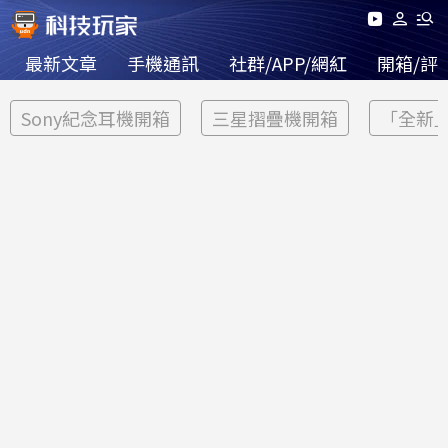
最新文章
手機通訊
社群/APP/網紅
開箱/評
Sony紀念耳機開箱
三星摺疊機開箱
「全新