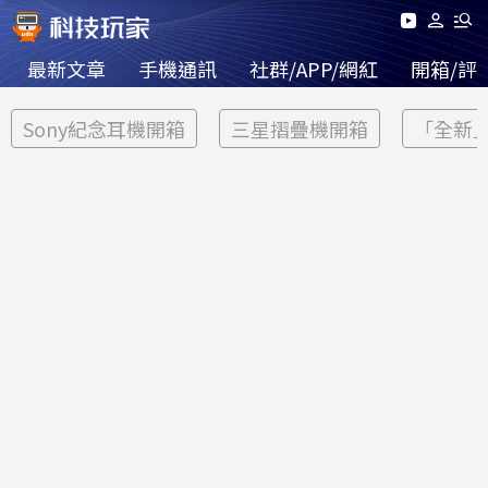
最新文章
手機通訊
社群/APP/網紅
開箱/評
Sony紀念耳機開箱
三星摺疊機開箱
「全新