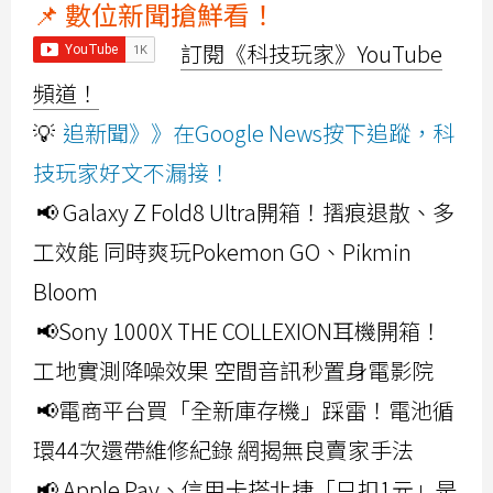
📌 數位新聞搶鮮看！
訂閱《科技玩家》YouTube
頻道！
💡
追新聞》》在Google News按下追蹤，科
技玩家好文不漏接！
📢 Galaxy Z Fold8 Ultra開箱！摺痕退散、多
工效能 同時爽玩Pokemon GO、Pikmin
Bloom
📢Sony 1000X THE COLLEXION耳機開箱！
工地實測降噪效果 空間音訊秒置身電影院
📢電商平台買「全新庫存機」踩雷！電池循
環44次還帶維修紀錄 網揭無良賣家手法
📢 Apple Pay、信用卡搭北捷「只扣1元」是