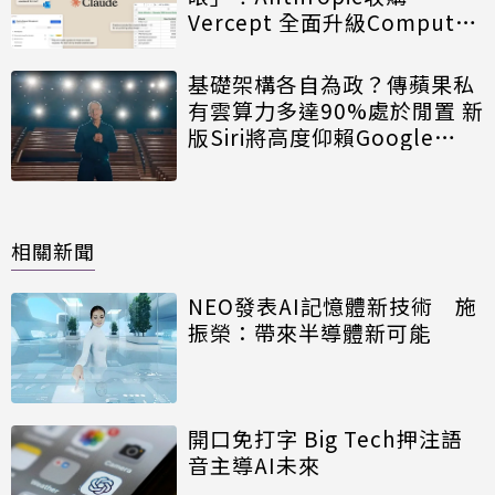
Vercept 全面升級Computer
Use自動化能力
基礎架構各自為政？傳蘋果私
有雲算力多達90%處於閒置 新
版Siri將高度仰賴Google
Gemini救援
相關新聞
NEO發表AI記憶體新技術 施
振榮：帶來半導體新可能
開口免打字 Big Tech押注語
音主導AI未來