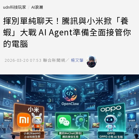
udn科技玩家
AI浪潮
揮別單純聊天！騰訊與小米掀「養
蝦」大戰 AI Agent準備全面接管你
的電腦
2026-03-20 07:53
聯合新聞網／
楊又肇