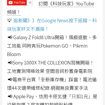
訂閱《科技玩家》YouTube
頻道！
💡
追新聞》》在Google News按下追蹤，科
技玩家好文不漏接！
📢 Galaxy Z Fold8 Ultra開箱！摺痕退散、多
工效能 同時爽玩Pokemon GO、Pikmin
Bloom
📢Sony 1000X THE COLLEXION耳機開箱！
工地實測降噪效果 空間音訊秒置身電影院
📢電商平台買「全新庫存機」踩雷！電池循
環44次還帶維修紀錄 網揭無良賣家手法
📢 Apple Pay、信用卡搭北捷「只扣1元」是
沒刷到嗎？官方曝扣款規則秒懂