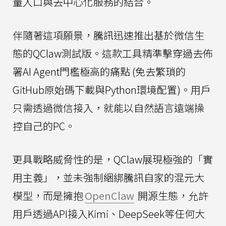
量入口與去中心化服務的結合。
伴隨著這項願景，騰訊迅速推出基於微信生
態的QClaw測試版。這款工具精準擊穿過去佈
署AI Agent門檻極高的痛點 (免去繁瑣的
GitHub原始碼下載與Python環境配置)。用戶
只需透過微信接入，就能以自然語言遠端操
控自己的PC。
更具戰略威脅性的是，QClaw展現極強的「實
用主義」，並未強制綑綁騰訊自家的混元大
模型，而是擁抱
OpenClaw
開源生態，允許
用戶透過API接入Kimi、DeepSeek等任何大