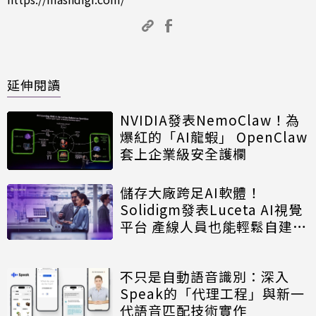
延伸閱讀
NVIDIA發表NemoClaw！為
爆紅的「AI龍蝦」 OpenClaw
套上企業級安全護欄
儲存大廠跨足AI軟體！
Solidigm發表Luceta AI視覺
平台 產線人員也能輕鬆自建檢
測模型
不只是自動語音識別：深入
Speak的「代理工程」與新一
代語音匹配技術實作