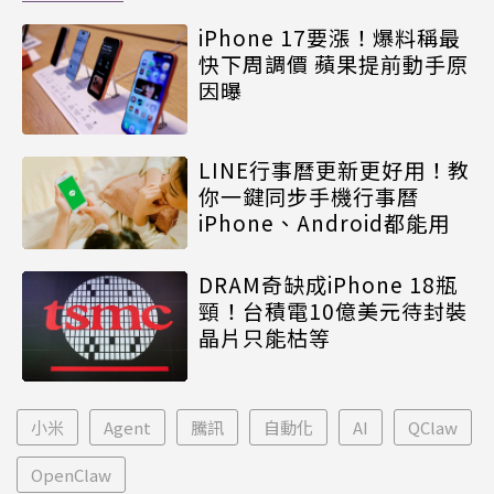
iPhone 17要漲！爆料稱最
快下周調價 蘋果提前動手原
因曝
LINE行事曆更新更好用！教
你一鍵同步手機行事曆
iPhone、Android都能用
DRAM奇缺成iPhone 18瓶
頸！台積電10億美元待封裝
晶片只能枯等
小米
Agent
騰訊
自動化
AI
QClaw
OpenClaw