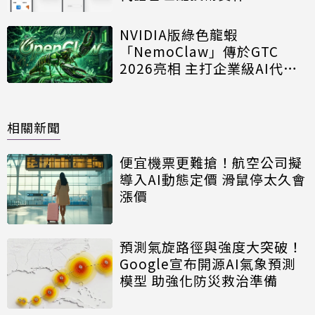
NVIDIA版綠色龍蝦
「NemoClaw」傳於GTC
2026亮相 主打企業級AI代理
應用
相關新聞
便宜機票更難搶！航空公司擬
導入AI動態定價 滑鼠停太久會
漲價
預測氣旋路徑與強度大突破！
Google宣布開源AI氣象預測
模型 助強化防災救治準備