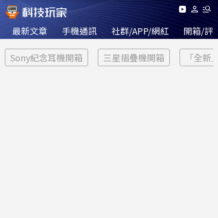
最新文章
手機通訊
社群/APP/網紅
開箱/評
Sony紀念耳機開箱
三星摺疊機開箱
「全新