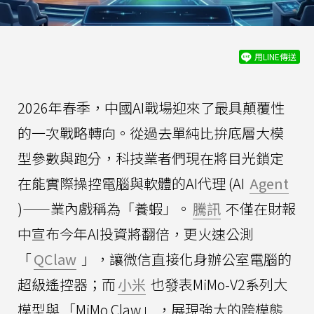
用LINE傳送
2026年春季，中國AI戰場迎來了最具顛覆性
的一次戰略轉向。從過去單純比拚底層大模
型參數與跑分，科技業者們現在將目光鎖定
在能實際操控電腦與軟體的AI代理 (AI
Agent
)——業內戲稱為「養蝦」。
騰訊
不僅在財報
中宣布今年AI投資將翻倍，更火速公測
「
QClaw
」，讓微信直接化身辦公室電腦的
超級遙控器；而
小米
也發表MiMo-V2系列大
模型與
「MiMo Claw」
，展現強大的跨模態