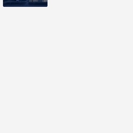
討論區
共有
0
則留言
規範
回覆
還沒有留言，成為第一個發言的人吧！